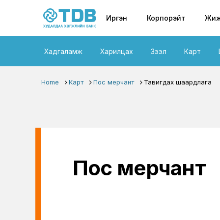
Primary nav
Skip to main content
Иргэн
Корпорэйт
Жиж
Хадгаламж
Харилцах
Зээл
Карт
Home
Карт
Пос мерчант
Тавигдах шаардлага
Пос мерчант