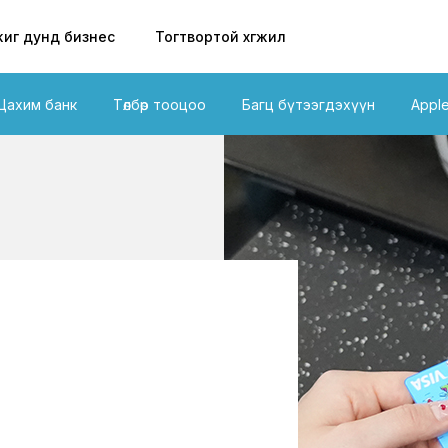
иг дунд бизнес
Тогтвортой хөгжил
Цахим банк
Төлбөр тооцоо
Багц бүтээгдэхүүн
Appl