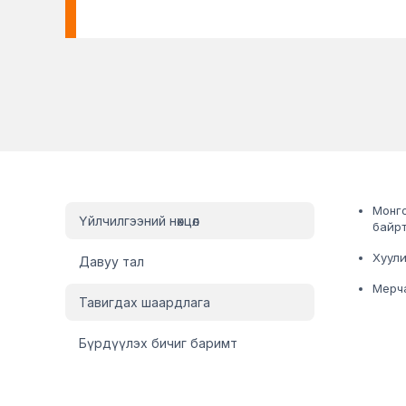
Иргэн ПОС Мерчант sidebar
Монго
Үйлчилгээний нөхцөл
байр
Хуули
Давуу тал
Мерча
Тавигдах шаардлага
Бүрдүүлэх бичиг баримт