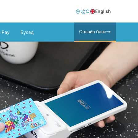
Image
Image
English
Онлайн банк
e Pay
Бусад