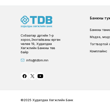
Foote
Банкны ту
Банкны тани
Сүхбаатар дүүргийн 1-р
Мэдээ, мэд
хороо,Энхтайваны өргөн
чөлөө 19, Худалдаа
Тогтвортой 
Хөгжлийн Банкны төв
Комплайнс
байр
info@tdbm.mn
©2025 Худалдаа Хөгжлийн Банк