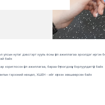
л улсын нутаг дэвсгэрт хууль ёсны үйл ажиллагаа эрхэлдэг иргэн б
тай байх
ар хориглосон үйл ажиллагаа, бараа бүтээгдэхүүн борлуулдаггүй байх
нтын гэрээний нөхцөл, ХШЕН - ийг хүлээн зөвшөөрсөн байх