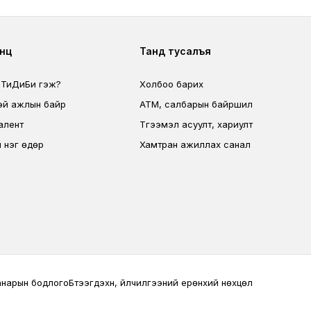
ter second
Footer fourth
өөц
Танд тусалъя
 ТиДиБи гэж?
Холбоо барих
эй ажлын байр
ATM, салбарын байршил
алент
Түгээмэл асуулт, хариулт
 нэг өдөр
Хамтран ажиллах санал
анарын бодлого
Бүтээгдэхүүн, үйлчилгээний ерөнхий нөхцөл