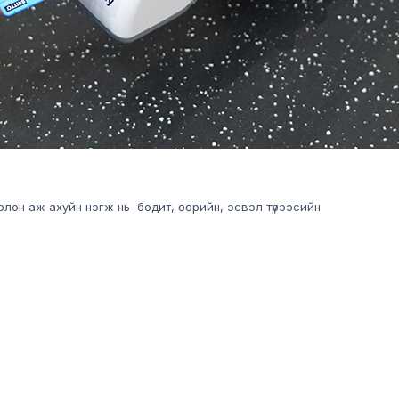
олон аж ахуйн нэгж нь бодит, өөрийн, эсвэл түрээсийн