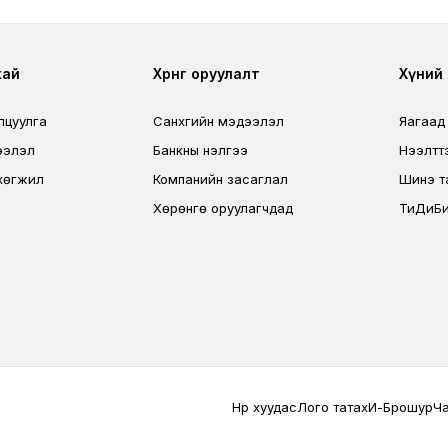
r
Footer third
Foo
хай
Хөрөнгө оруулалт
Хүний н
лцуулга
Санхүүгийн мэдээлэл
Яагаад
ээлэл
Банкны үнэлгээ
Нээлтт
хөгжил
Компанийн засаглал
Шинэ т
Хөрөнгө оруулагчдад
ТиДиБи
Terms Privacy
Нүүр хуудас
Лого татах
И-Брошур
Ч