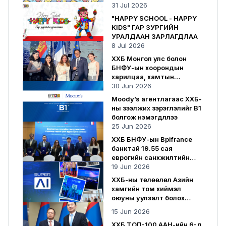
31 Jul 2026
"HAPPY SCHOOL - HAPPY
KIDS" ГАР ЗУРГИЙН
УРАЛДААН ЗАРЛАГДЛАА
8 Jul 2026
ХХБ Монгол улс болон
БНФУ-ын хоорондын
харилцаа, хамтын
ажиллагаанд хувь нэмрээ
30 Jun 2026
оруулсаар байна
Moody’s агентлагаас ХХБ-
ны зээлжих зэрэглэлийг B1
болгож нэмэгдүүллээ
25 Jun 2026
ХХБ БНФУ-ын Bpifrance
банктай 19.55 сая
еврогийн санхүүжилтийн
гэрээ байгууллаа
19 Jun 2026
ХХБ-ны төлөөлөл Азийн
хамгийн том хиймэл
оюуны уулзалт болох
SuperAI 2026-д оролцлоо
15 Jun 2026
ХХБ ТОП-100 ААН-ийн 6-д