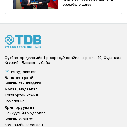
эрэмбэлэгдлээ
Сүхбаатар дүүргийн 1-р хороо,Энхтайваны өргөн чөлөө 19, Худалдаа
Хөгжлийн Банкны төв байр
info@tdbm.mn
Footer
Банкны тухай
Банкны танилцуулга
Мэдээ, мэдээлэл
Тогтвортой хөгжил
Комплайнс
Footer third
Хөрөнгө оруулалт
Санхүүгийн мэдээлэл
Банкны үнэлгээ
Компанийн засаглал