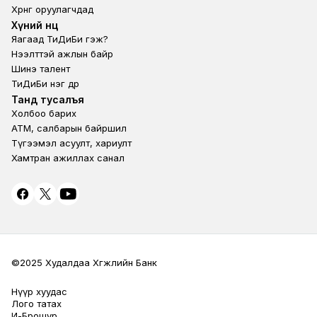
Хөрөнгө оруулагчдад
Footer second
Хүний нөөц
Яагаад ТиДиБи гэж?
Нээлттэй ажлын байр
Шинэ талент
ТиДиБи нэг өдөр
Footer fourth
Танд тусалъя
Холбоо барих
ATM, салбарын байршил
Түгээмэл асуулт, хариулт
Хамтран ажиллах санал
©2025 Худалдаа Хөгжлийн Банк
Нүүр хуудас
Terms Privacy
Лого татах
И-Брошур