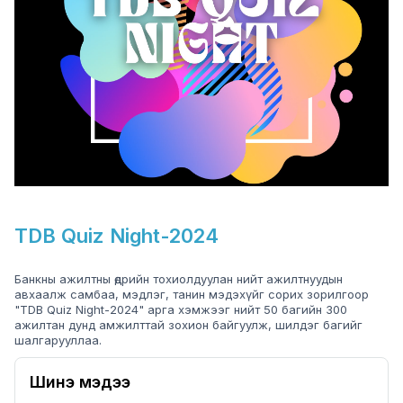
TDB Quiz Night-2024
Банкны ажилтны өдрийн тохиолдуулан нийт ажилтнуудын
авхаалж самбаа, мэдлэг, танин мэдэхүйг сорих зорилгоор
"TDB Quiz Night-2024" арга хэмжээг нийт 50 багийн 300
ажилтан дунд амжилттай зохион байгуулж, шилдэг багийг
шалгарууллаа.
Шинэ мэдээ