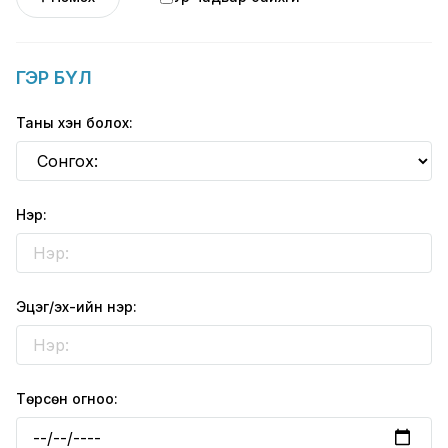
ГЭР БҮЛ
Таны хэн болох:
Нэр:
Эцэг/эх-ийн нэр:
Төрсөн огноо: