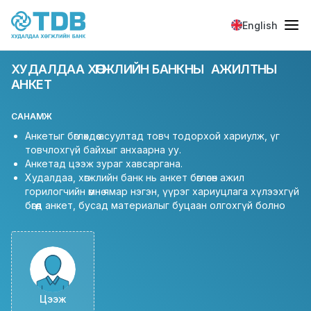
Skip to main content
English
ХУДАЛДАА ХӨГЖЛИЙН БАНКНЫ АЖИЛТНЫ
АНКЕТ
САНАМЖ
Анкетыг бөглөхдөө асуултад товч тодорхой хариулж, үг
товчлохгүй байхыг анхаарна уу.
Анкетад цээж зураг хавсаргана.
Худалдаа, хөгжлийн банк нь анкет бөглөсөн ажил
горилогчийн өмнө ямар нэгэн, үүрэг хариуцлага хүлээхгүй
бөгөөд анкет, бусад материалыг буцаан олгохгүй болно
Цээж