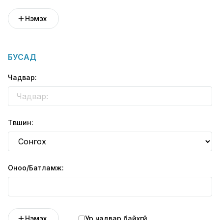
Нэмэх
БУСАД
Чадвар:
Түвшин:
Оноо/Батламж:
Нэмэх
Ур чадвар байхгүй