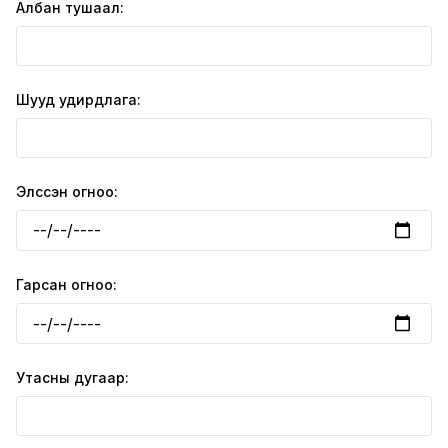
Албан тушаал:
Шууд удирдлага:
Элссэн огноо:
Гарсан огноо:
Утасны дугаар: