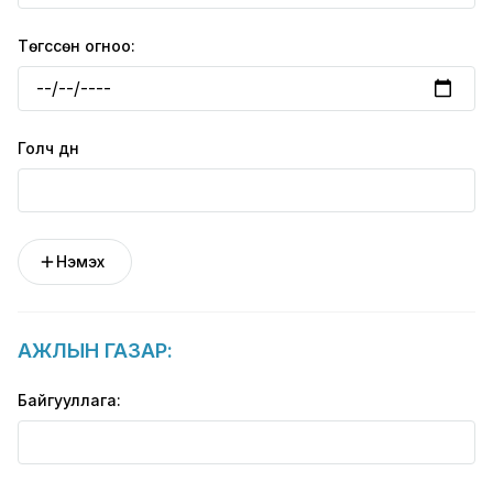
Төгссөн огноо:
Голч дүн
Нэмэх
АЖЛЫН ГАЗАР:
Байгууллага: