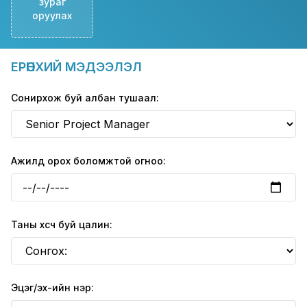
зураг
оруулах
ЕРӨНХИЙ МЭДЭЭЛЭЛ
Сонирхож буй албан тушаал:
Ажилд орох боломжтой огноо:
Таны хүсч буй цалин:
Эцэг/эх-ийн нэр: