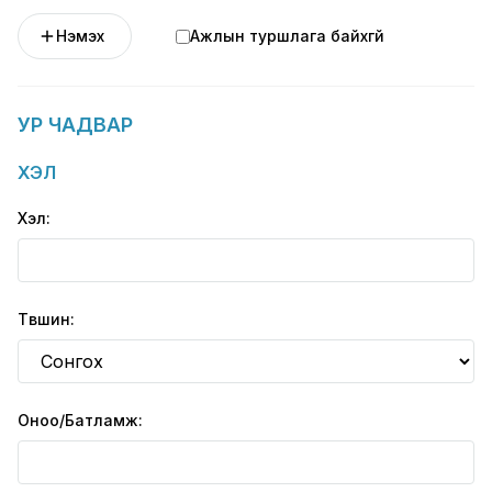
Нэмэх
Ажлын туршлага байхгүй
УР ЧАДВАР
ХЭЛ
Хэл:
Түвшин:
Оноо/Батламж: