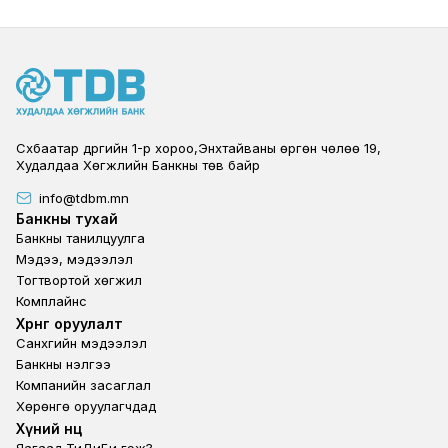
Сүхбаатар дүүргийн 1-р хороо,Энхтайваны өргөн чөлөө 19,
Худалдаа Хөгжлийн Банкны төв байр
info@tdbm.mn
Footer
Банкны тухай
Банкны танилцуулга
Мэдээ, мэдээлэл
Тогтвортой хөгжил
Комплайнс
Footer third
Хөрөнгө оруулалт
Санхүүгийн мэдээлэл
Банкны үнэлгээ
Компанийн засаглал
Хөрөнгө оруулагчдад
Footer second
Хүний нөөц