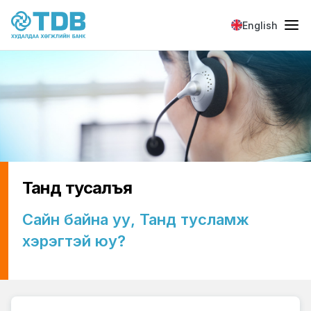
Skip to main content
English
Танд тусалъя
Сайн байна уу, Танд тусламж
хэрэгтэй юу?