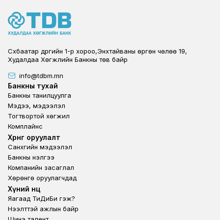
Сүхбаатар дүүргийн 1-р хороо,Энхтайваны өргөн чөлөө 19,
Худалдаа Хөгжлийн Банкны төв байр
info@tdbm.mn
Footer
Банкны тухай
Банкны танилцуулга
Мэдээ, мэдээлэл
Тогтвортой хөгжил
Комплайнс
Footer third
Хөрөнгө оруулалт
Санхүүгийн мэдээлэл
Банкны үнэлгээ
Компанийн засаглал
Хөрөнгө оруулагчдад
Footer second
Хүний нөөц
Яагаад ТиДиБи гэж?
Нээлттэй ажлын байр
Шинэ талент