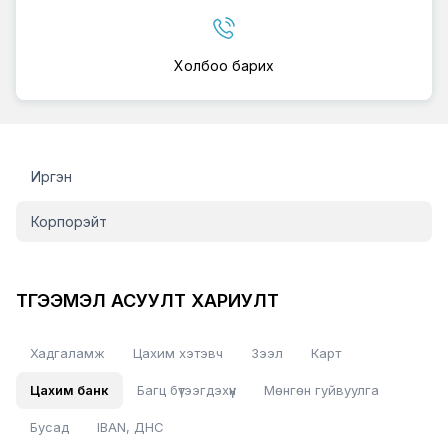
Холбоо барих
Help-center
Иргэн
Корпорэйт
ТҮГЭЭМЭЛ АСУУЛТ ХАРИУЛТ
Хадгаламж
Цахим хэтэвч
Зээл
Карт
Цахим банк
Багц бүтээгдэхүүн
Мөнгөн гуйвуулга
Бусад
IBAN, ДНС