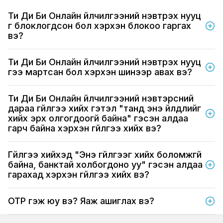
Ти Ди Би Онлайн үйлчилгээний нэвтрэх нууц
үг блоклогдсон бол хэрхэн блокоо гаргах
вэ?
Ти Ди Би Онлайн үйлчилгээний нэвтрэх нууц
үгээ мартсан бол хэрхэн шинээр авах вэ?
Ти Ди Би Онлайн үйлчилгээний нэвтэрсний
дараа гүйлгээ хийх гэтэл "танд энэ үйлдлийг
хийх эрх олгогдоогүй байна" гэсэн алдаа
гарч байна хэрхэн гүйлгээ хийх вэ?
Гүйлгээ хийхэд "Энэ гүйлгээг хийх боломжгүй
байна, банктай холбогдоно уу" гэсэн алдаа
гарахад хэрхэн гүйлгээ хийх вэ?
OTP гэж юу вэ? Яаж ашиглах вэ?