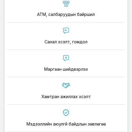
ATM, салбаруудын байршил
Санал хүсэлт, гомдол
Маргаан шийдвэрлэх
Хамтран ажиллах хүсэлт
Мэдээллийн аюулгүй байдлын зөвлөгөө