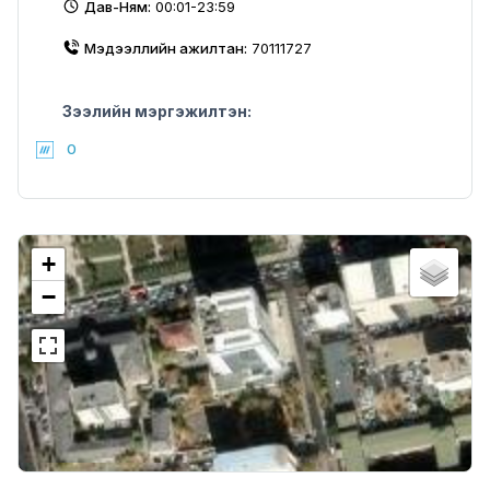
Дав-Ням:
00:01-23:59
Мэдээллийн ажилтан:
70111727
Зээлийн мэргэжилтэн:
0
+
−