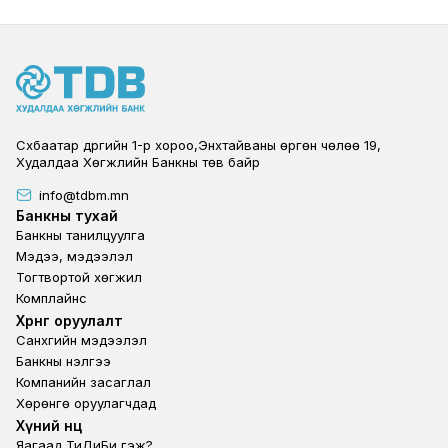
Сүхбаатар дүүргийн 1-р хороо,Энхтайваны өргөн чөлөө 19,
Худалдаа Хөгжлийн Банкны төв байр
info@tdbm.mn
Footer
Банкны тухай
Банкны танилцуулга
Мэдээ, мэдээлэл
Тогтвортой хөгжил
Комплайнс
Footer third
Хөрөнгө оруулалт
Санхүүгийн мэдээлэл
Банкны үнэлгээ
Компанийн засаглал
Хөрөнгө оруулагчдад
Footer second
Хүний нөөц
Яагаад ТиДиБи гэж?