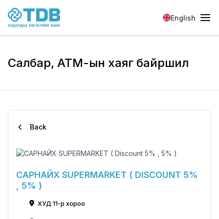
Skip to main content
English
Салбар, АТМ-ын хаяг байршил
Back
САРНАЙХ SUPERMARKET ( DISCOUNT 5%
, 5% )
ХУД 11-р хороо