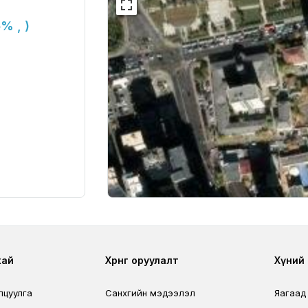
% , )
r
Footer third
Foo
хай
Хөрөнгө оруулалт
Хүний н
лцуулга
Санхүүгийн мэдээлэл
Яагаад