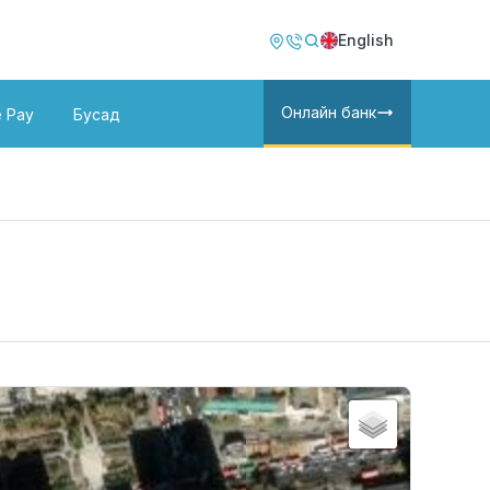
Image
Image
English
Онлайн банк
e Pay
Бусад