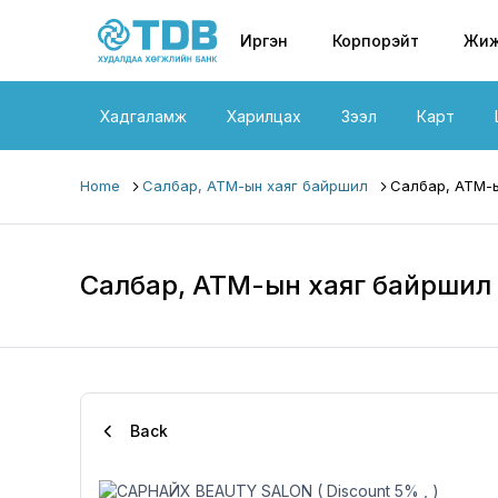
Primary nav
Skip to main content
Иргэн
Корпорэйт
Жиж
Хадгаламж
Харилцах
Зээл
Карт
Home
Салбар, АТМ-ын хаяг байршил
Салбар, АТМ-ы
Салбар, АТМ-ын хаяг байршил
Back