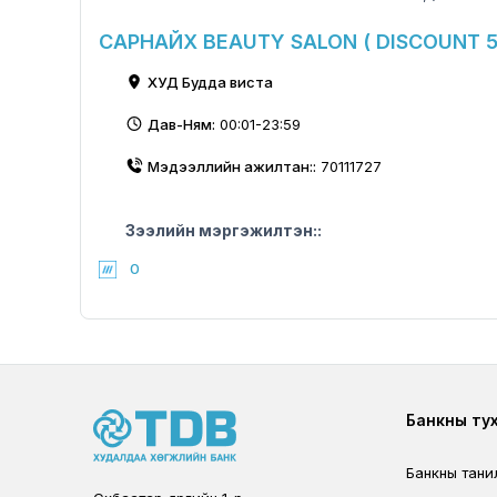
САРНАЙХ BEAUTY SALON ( DISCOUNT 5
ХУД Будда виста
Дав-Ням:
00:01-23:59
Мэдээллийн ажилтан::
70111727
Зээлийн мэргэжилтэн::
0
Foote
Банкны ту
Банкны тани