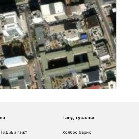
ter second
Footer fourth
өөц
Танд тусалъя
 ТиДиБи гэж?
Холбоо барих