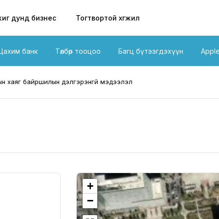
иг дунд бизнес
Тогтвортой хөгжил
Цахим банк
Төлбөр тооцоо
Багц бүтээгдэхүүн
Appl
н хаяг байршилын дэлгэрэнгүй мэдээлэл
+
−