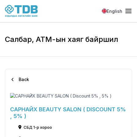
Skip to main content
English
Салбар, АТМ-ын хаяг байршил
Back
САРНАЙХ BEAUTY SALON ( DISCOUNT 5%
, 5% )
СБД 1-р хороо