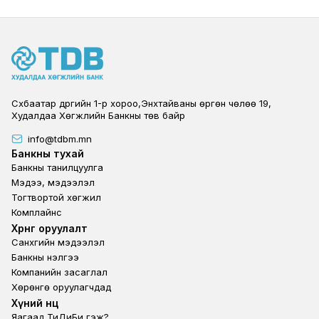
Сүхбаатар дүүргийн 1-р хороо,Энхтайваны өргөн чөлөө 19,
Худалдаа Хөгжлийн Банкны төв байр
info@tdbm.mn
Footer
Банкны тухай
Банкны танилцуулга
Мэдээ, мэдээлэл
Тогтвортой хөгжил
Комплайнс
Footer third
Хөрөнгө оруулалт
Санхүүгийн мэдээлэл
Банкны үнэлгээ
Компанийн засаглал
Хөрөнгө оруулагчдад
Footer second
Хүний нөөц
Яагаад ТиДиБи гэж?