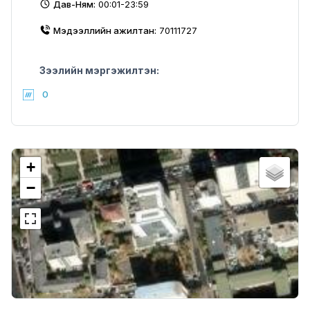
Дав-Ням:
00:01-23:59
Мэдээллийн ажилтан:
70111727
Зээлийн мэргэжилтэн:
0
+
−