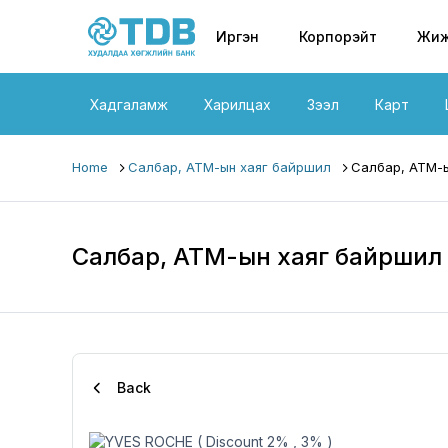
Primary nav
Skip to main content
Иргэн
Корпорэйт
Жиж
Хадгаламж
Харилцах
Зээл
Карт
Home
Салбар, АТМ-ын хаяг байршил
Салбар, АТМ-ы
Салбар, АТМ-ын хаяг байршил
Back