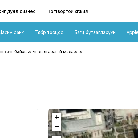
иг дунд бизнес
Тогтвортой хөгжил
Цахим банк
Төлбөр тооцоо
Багц бүтээгдэхүүн
Appl
н хаяг байршилын дэлгэрэнгүй мэдээлэл
+
−