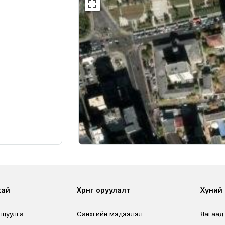
r
Footer third
Foo
хай
Хөрөнгө оруулалт
Хүний н
лцуулга
Санхүүгийн мэдээлэл
Яагаад