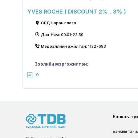
YVES ROCHE ( DISCOUNT 2% , 3% )
СБД Наран плаза
Дав-Ням:
00:01-23:59
Мэдээллийн ажилтан:
11327683
Зээлийн мэргэжилтэн:
0
Foote
Банкны ту
Банкны тани