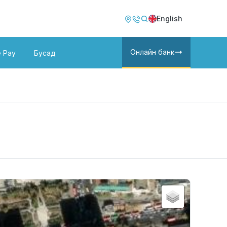
Image
Image
English
Онлайн банк
e Pay
Бусад