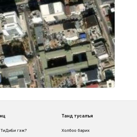
ter second
Footer fourth
өөц
Танд тусалъя
 ТиДиБи гэж?
Холбоо барих