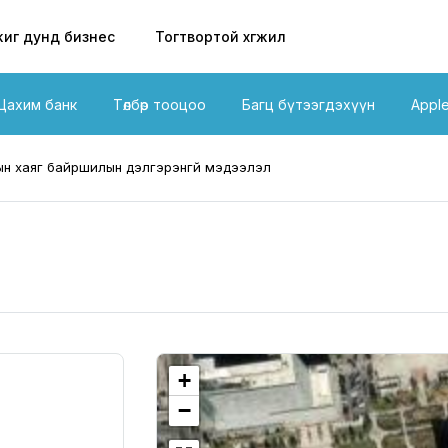
иг дунд бизнес
Тогтвортой хөгжил
Цахим банк
Төлбөр тооцоо
Багц бүтээгдэхүүн
Appl
н хаяг байршилын дэлгэрэнгүй мэдээлэл
+
−