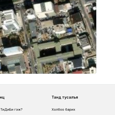
ter second
Footer fourth
өөц
Танд тусалъя
 ТиДиБи гэж?
Холбоо барих