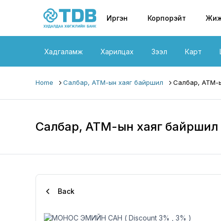
Primary nav
Skip to main content
Иргэн
Корпорэйт
Жиж
Хадгаламж
Харилцах
Зээл
Карт
Home
Салбар, АТМ-ын хаяг байршил
Салбар, АТМ-ы
Салбар, АТМ-ын хаяг байршил
Back