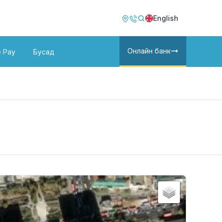
Image
Image
English
Онлайн банк
e Pay
Бусад