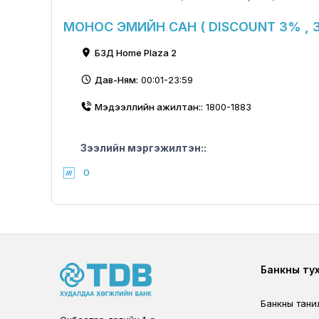
МОНОС ЭМИЙН САН ( DISCOUNT 3% , 
БЗД Home Plaza 2
Дав-Ням:
00:01-23:59
Мэдээллийн ажилтан::
1800-1883
Зээлийн мэргэжилтэн::
0
Foote
Банкны ту
Банкны тани