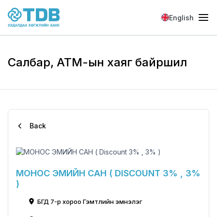
Skip to main content
English
Салбар, АТМ-ын хаяг байршил
Back
МОНОС ЭМИЙН САН ( DISCOUNT 3% , 3%
)
БГД 7-р хороо Гэмтлийн эмнэлэг