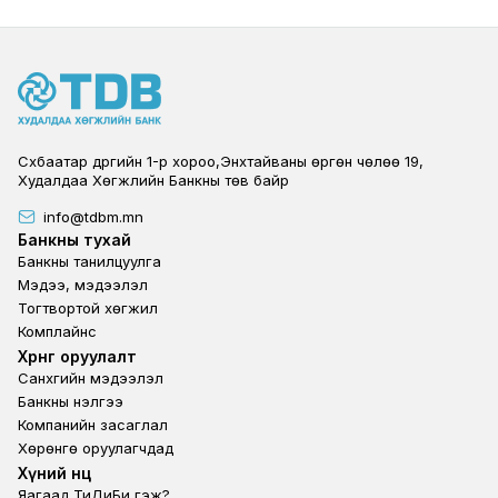
Сүхбаатар дүүргийн 1-р хороо,Энхтайваны өргөн чөлөө 19,
Худалдаа Хөгжлийн Банкны төв байр
info@tdbm.mn
Footer
Банкны тухай
Банкны танилцуулга
Мэдээ, мэдээлэл
Тогтвортой хөгжил
Комплайнс
Footer third
Хөрөнгө оруулалт
Санхүүгийн мэдээлэл
Банкны үнэлгээ
Компанийн засаглал
Хөрөнгө оруулагчдад
Footer second
Хүний нөөц
Яагаад ТиДиБи гэж?