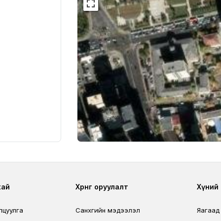
r
Footer third
Foo
хай
Хөрөнгө оруулалт
Хүний н
лцуулга
Санхүүгийн мэдээлэл
Яагаад