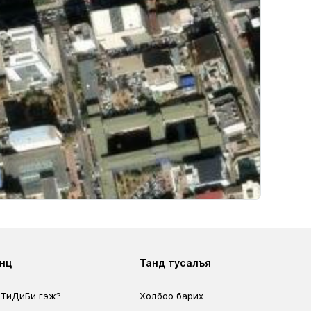
ter second
Footer fourth
өөц
Танд тусалъя
 ТиДиБи гэж?
Холбоо барих