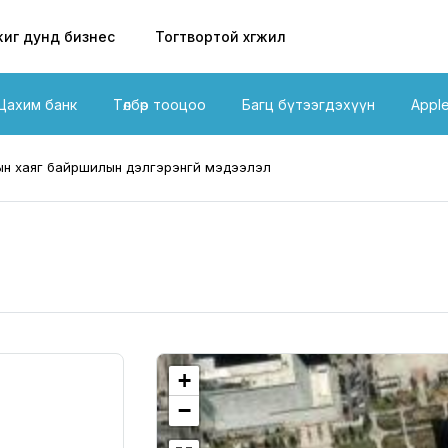
иг дунд бизнес
Тогтвортой хөгжил
Цахим банк
Төлбөр тооцоо
Багц бүтээгдэхүүн
Appl
н хаяг байршилын дэлгэрэнгүй мэдээлэл
+
−