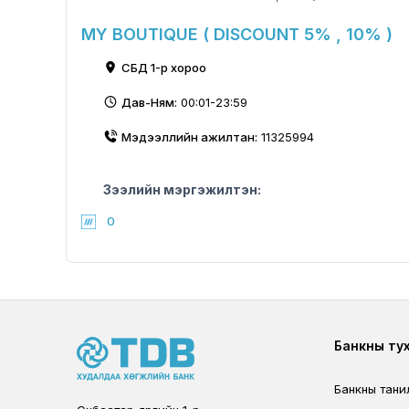
MY BOUTIQUE ( DISCOUNT 5% , 10% )
СБД 1-р хороо
Дав-Ням:
00:01-23:59
Мэдээллийн ажилтан:
11325994
Зээлийн мэргэжилтэн:
0
Foote
Банкны ту
Банкны тани