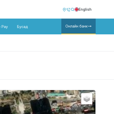
Image
Image
English
Онлайн банк
e Pay
Бусад