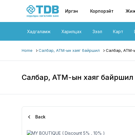
Primary nav
Skip to main content
Иргэн
Корпорэйт
Жиж
Хадгаламж
Харилцах
Зээл
Карт
Home
Салбар, АТМ-ын хаяг байршил
Салбар, АТМ-ы
Салбар, АТМ-ын хаяг байршил
Back