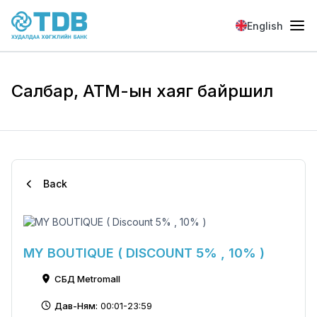
Skip to main content
English
Салбар, АТМ-ын хаяг байршил
Back
MY BOUTIQUE ( DISCOUNT 5% , 10% )
СБД Metromall
Дав-Ням:
00:01-23:59