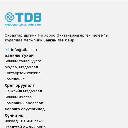
Сүхбаатар дүүргийн 1-р хороо,Энхтайваны өргөн чөлөө 19,
Худалдаа Хөгжлийн Банкны төв байр
info@tdbm.mn
Footer
Банкны тухай
Банкны танилцуулга
Мэдээ, мэдээлэл
Тогтвортой хөгжил
Комплайнс
Footer third
Хөрөнгө оруулалт
Санхүүгийн мэдээлэл
Банкны үнэлгээ
Компанийн засаглал
Хөрөнгө оруулагчдад
Footer second
Хүний нөөц
Яагаад ТиДиБи гэж?
Нээлттэй ажлын байр