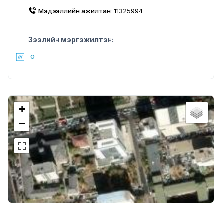
Мэдээллийн ажилтан:
11325994
Зээлийн мэргэжилтэн:
0
+
−