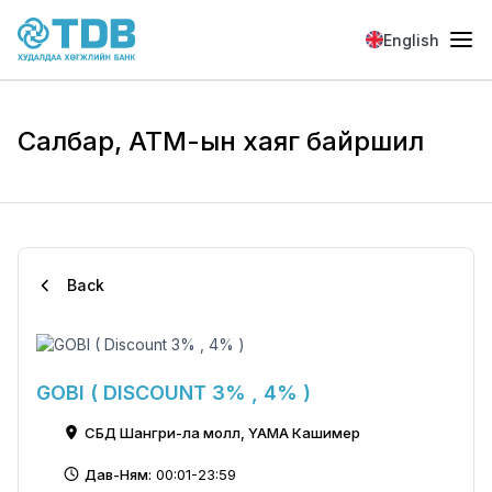
Skip to main content
English
Салбар, АТМ-ын хаяг байршил
Back
GOBI ( DISCOUNT 3% , 4% )
СБД Шангри-ла молл, YAMA Кашимер
Дав-Ням:
00:01-23:59