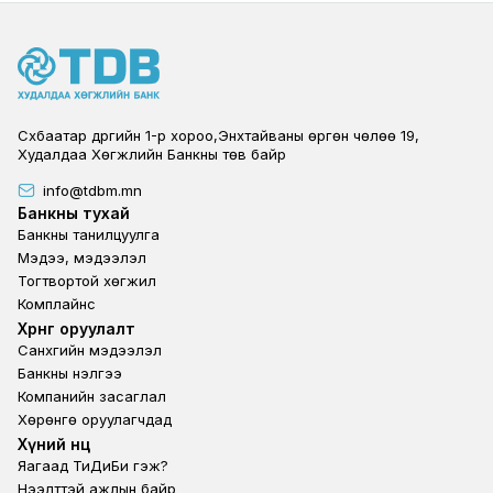
Сүхбаатар дүүргийн 1-р хороо,Энхтайваны өргөн чөлөө 19,
Худалдаа Хөгжлийн Банкны төв байр
info@tdbm.mn
Footer
Банкны тухай
Банкны танилцуулга
Мэдээ, мэдээлэл
Тогтвортой хөгжил
Комплайнс
Footer third
Хөрөнгө оруулалт
Санхүүгийн мэдээлэл
Банкны үнэлгээ
Компанийн засаглал
Хөрөнгө оруулагчдад
Footer second
Хүний нөөц
Яагаад ТиДиБи гэж?
Нээлттэй ажлын байр