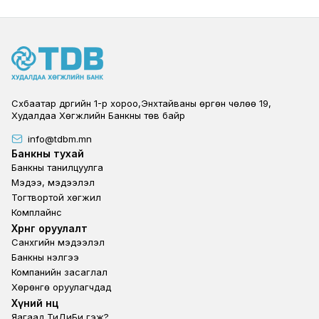
Сүхбаатар дүүргийн 1-р хороо,Энхтайваны өргөн чөлөө 19,
Худалдаа Хөгжлийн Банкны төв байр
info@tdbm.mn
Footer
Банкны тухай
Банкны танилцуулга
Мэдээ, мэдээлэл
Тогтвортой хөгжил
Комплайнс
Footer third
Хөрөнгө оруулалт
Санхүүгийн мэдээлэл
Банкны үнэлгээ
Компанийн засаглал
Хөрөнгө оруулагчдад
Footer second
Хүний нөөц
Яагаад ТиДиБи гэж?