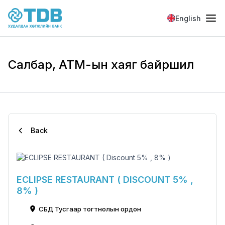
Skip to main content
English
Салбар, АТМ-ын хаяг байршил
Back
ECLIPSE RESTAURANT ( DISCOUNT 5% ,
8% )
СБД Тусгаар тогтнолын ордон