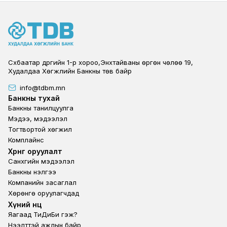
Сүхбаатар дүүргийн 1-р хороо,Энхтайваны өргөн чөлөө 19,
Худалдаа Хөгжлийн Банкны төв байр
info@tdbm.mn
Footer
Банкны тухай
Банкны танилцуулга
Мэдээ, мэдээлэл
Тогтвортой хөгжил
Комплайнс
Footer third
Хөрөнгө оруулалт
Санхүүгийн мэдээлэл
Банкны үнэлгээ
Компанийн засаглал
Хөрөнгө оруулагчдад
Footer second
Хүний нөөц
Яагаад ТиДиБи гэж?
Нээлттэй ажлын байр