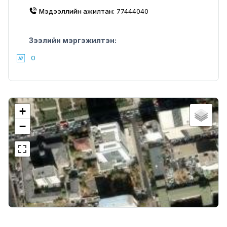
Мэдээллийн ажилтан:
77444040
Зээлийн мэргэжилтэн:
0
+
−