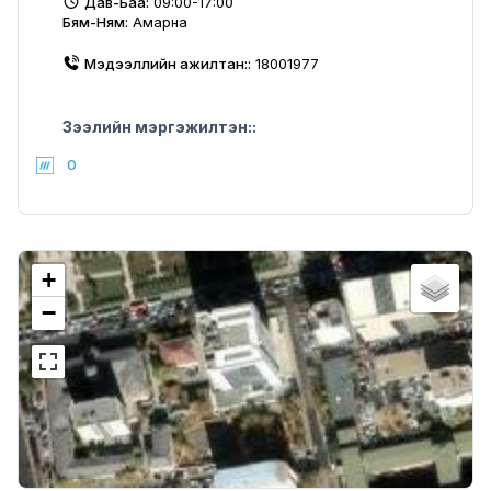
Дав-Баа:
09:00-17:00
Бям-Ням:
Амарна
Мэдээллийн ажилтан::
18001977
Зээлийн мэргэжилтэн::
0
+
−