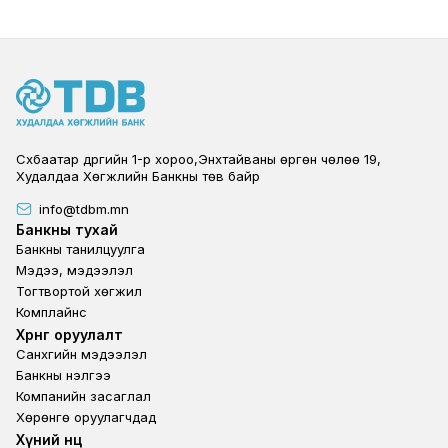
Сүхбаатар дүүргийн 1-р хороо,Энхтайваны өргөн чөлөө 19,
Худалдаа Хөгжлийн Банкны төв байр
info@tdbm.mn
Footer
Банкны тухай
Банкны танилцуулга
Мэдээ, мэдээлэл
Тогтвортой хөгжил
Комплайнс
Footer third
Хөрөнгө оруулалт
Санхүүгийн мэдээлэл
Банкны үнэлгээ
Компанийн засаглал
Хөрөнгө оруулагчдад
Footer second
Хүний нөөц