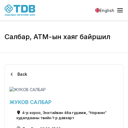
Skip to main content
English
Салбар, АТМ-ын хаяг байршил
Back
ЖУКОВ САЛБАР
4-р хороо, Энхтайван 46а гудамж, “Норжин”
худалдааны төвийн 1-р давхарт