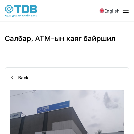
Skip to main content
English
Салбар, АТМ-ын хаяг байршил
Back