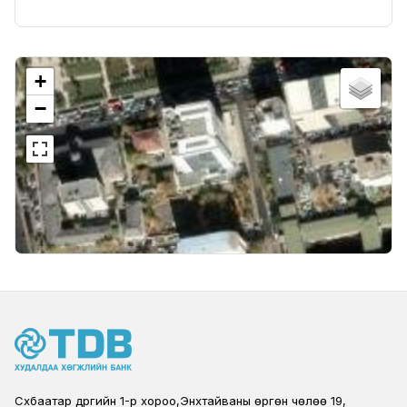
+
−
Сүхбаатар дүүргийн 1-р хороо,Энхтайваны өргөн чөлөө 19,