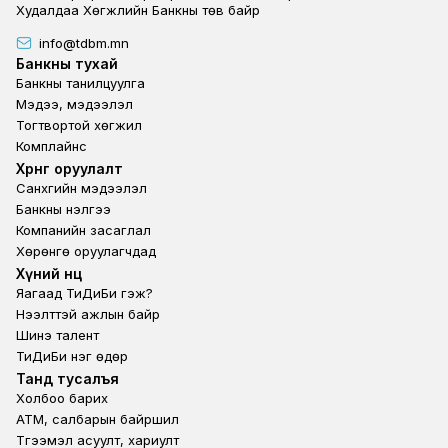
Худалдаа Хөгжлийн Банкны төв байр
info@tdbm.mn
Footer
Банкны тухай
Банкны танилцуулга
Мэдээ, мэдээлэл
Тогтвортой хөгжил
Комплайнс
Footer third
Хөрөнгө оруулалт
Санхүүгийн мэдээлэл
Банкны үнэлгээ
Компанийн засаглал
Хөрөнгө оруулагчдад
Footer second
Хүний нөөц
Яагаад ТиДиБи гэж?
Нээлттэй ажлын байр
Шинэ талент
ТиДиБи нэг өдөр
Footer fourth
Танд тусалъя
Холбоо барих
ATM, салбарын байршил
Түгээмэл асуулт, хариулт