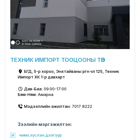
ТЕХНИК ИМПОРТ ТООЦООНЫ ТӨВ
БГД, 5-р хороо, Энхтайваны өргөн чөлөө 125, Техник
Импорт ХК 1-р давхарт
Дав-Баа:
09:00-17:00
Бям-Ням:
Амарна
Мэдээллийн ажилтан:
7017 8222
Зээлийн мэргэжилтэн:
чимх.хүслэн.дээгүүр