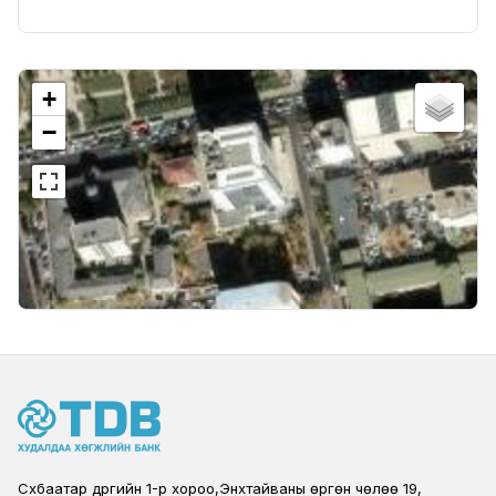
+
−
Сүхбаатар дүүргийн 1-р хороо,Энхтайваны өргөн чөлөө 19,