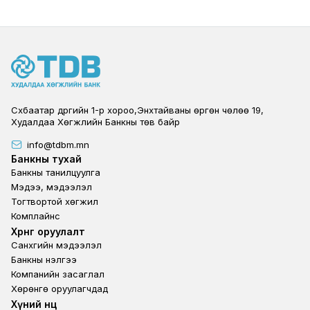
Сүхбаатар дүүргийн 1-р хороо,Энхтайваны өргөн чөлөө 19,
Худалдаа Хөгжлийн Банкны төв байр
info@tdbm.mn
Footer
Банкны тухай
Банкны танилцуулга
Мэдээ, мэдээлэл
Тогтвортой хөгжил
Комплайнс
Footer third
Хөрөнгө оруулалт
Санхүүгийн мэдээлэл
Банкны үнэлгээ
Компанийн засаглал
Хөрөнгө оруулагчдад
Footer second
Хүний нөөц