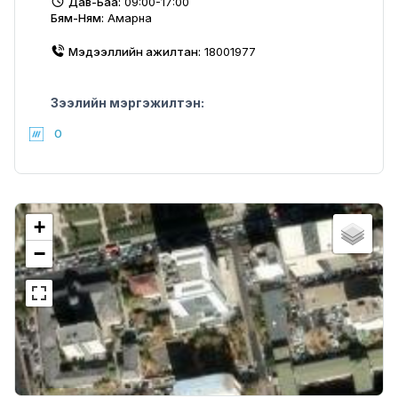
Дав-Баа:
09:00-17:00
Бям-Ням:
Амарна
Мэдээллийн ажилтан:
18001977
Зээлийн мэргэжилтэн:
0
+
−