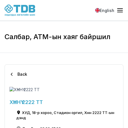
Skip to main content
English
Салбар, АТМ-ын хаяг байршил
Back
ХҮННҮ 2222 ТТ
ХУД, 18-р хороо, Стадион оргил, Хүннү 2222 ТТ-ын
үүдэнд