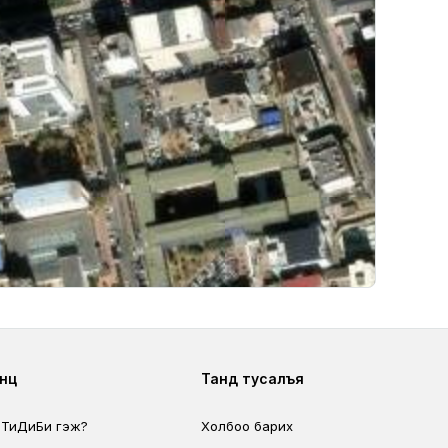
ter second
Footer fourth
өөц
Танд тусалъя
 ТиДиБи гэж?
Холбоо барих