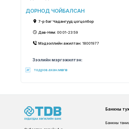
ДОРНОД ЧОЙБАЛСАН
7-р баг Чадангууд цогцолбор
Дав-Ням:
00:01-23:59
Мэдээллийн ажилтан:
18001977
Зээлийн мэргэжилтэн:
тодров.ахан.мөнгөн
Foote
Банкны ту
Банкны тани