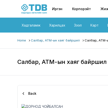
Primary nav
Skip to main content
Иргэн
Корпорэйт
Жиж
Хадгаламж
Харилцах
Зээл
Карт
Home
Салбар, АТМ-ын хаяг байршил
Салбар, АТМ-ы
Салбар, АТМ-ын хаяг байршил
Back