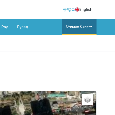
Image
Image
English
Онлайн банк
e Pay
Бусад