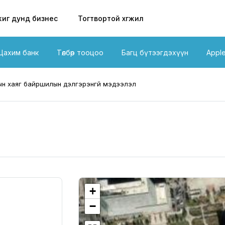
иг дунд бизнес
Тогтвортой хөгжил
Цахим банк
Төлбөр тооцоо
Багц бүтээгдэхүүн
Appl
н хаяг байршилын дэлгэрэнгүй мэдээлэл
+
−