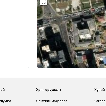
r
Footer third
Foo
хай
Хөрөнгө оруулалт
Хүний н
лцуулга
Санхүүгийн мэдээлэл
Яагаад