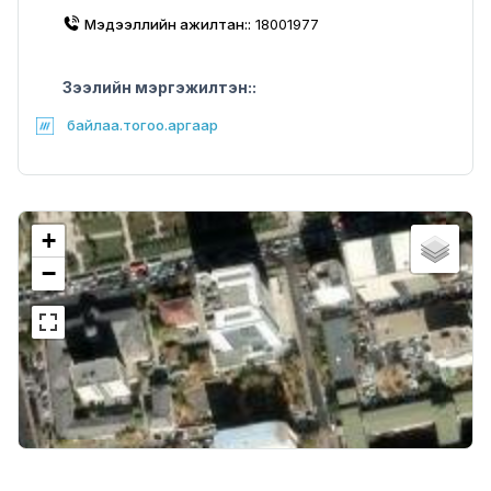
Мэдээллийн ажилтан::
18001977
Зээлийн мэргэжилтэн::
байлаа.тогоо.аргаар
+
−