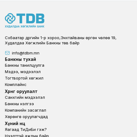
Сүхбаатар дүүргийн 1-р хороо,Энхтайваны өргөн чөлөө 19,
Худалдаа Хөгжлийн Банкны төв байр
info@tdbm.mn
Footer
Банкны тухай
Банкны танилцуулга
Мэдээ, мэдээлэл
Тогтвортой хөгжил
Комплайнс
Footer third
Хөрөнгө оруулалт
Санхүүгийн мэдээлэл
Банкны үнэлгээ
Компанийн засаглал
Хөрөнгө оруулагчдад
Footer second
Хүний нөөц
Яагаад ТиДиБи гэж?
Нээлттэй ажлын байр