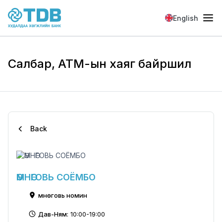
Skip to main content
English
Салбар, АТМ-ын хаяг байршил
Back
ӨМНӨГОВЬ СОЁМБО
Өмнөговь номин
Дав-Ням:
10:00-19:00