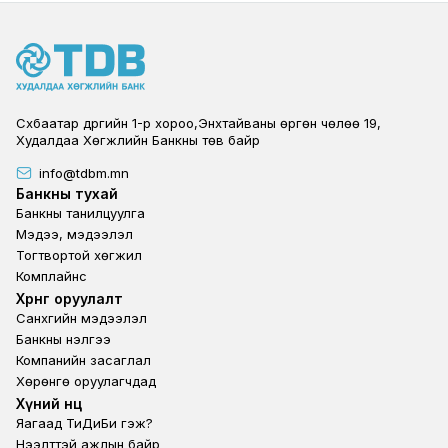
Сүхбаатар дүүргийн 1-р хороо,Энхтайваны өргөн чөлөө 19,
Худалдаа Хөгжлийн Банкны төв байр
info@tdbm.mn
Footer
Банкны тухай
Банкны танилцуулга
Мэдээ, мэдээлэл
Тогтвортой хөгжил
Комплайнс
Footer third
Хөрөнгө оруулалт
Санхүүгийн мэдээлэл
Банкны үнэлгээ
Компанийн засаглал
Хөрөнгө оруулагчдад
Footer second
Хүний нөөц
Яагаад ТиДиБи гэж?
Нээлттэй ажлын байр