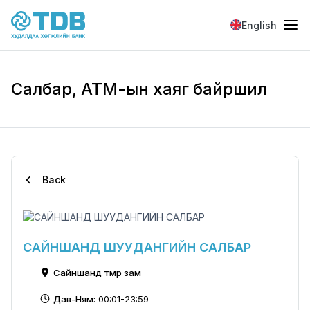
Skip to main content
English
Салбар, АТМ-ын хаяг байршил
Back
САЙНШАНД ШУУДАНГИЙН САЛБАР
Сайншанд төмөр зам
Дав-Ням:
00:01-23:59