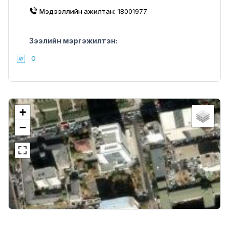
Мэдээллийн ажилтан:
18001977
Зээлийн мэргэжилтэн:
0
+
−