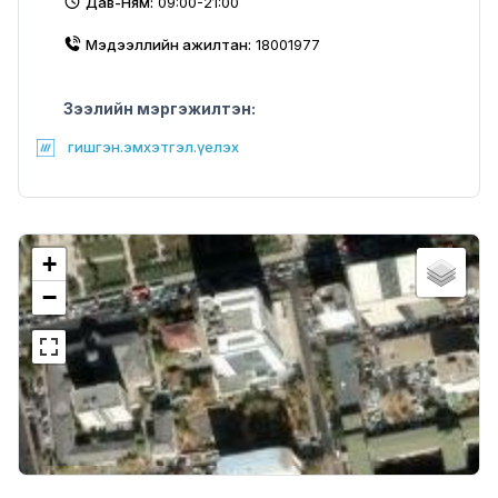
Дав-Ням:
09:00-21:00
Мэдээллийн ажилтан:
18001977
Зээлийн мэргэжилтэн:
гишгэн.эмхэтгэл.үелэх
+
−