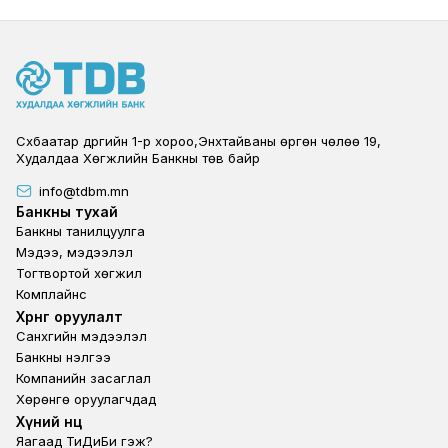
Сүхбаатар дүүргийн 1-р хороо,Энхтайваны өргөн чөлөө 19,
Худалдаа Хөгжлийн Банкны төв байр
info@tdbm.mn
Footer
Банкны тухай
Банкны танилцуулга
Мэдээ, мэдээлэл
Тогтвортой хөгжил
Комплайнс
Footer third
Хөрөнгө оруулалт
Санхүүгийн мэдээлэл
Банкны үнэлгээ
Компанийн засаглал
Хөрөнгө оруулагчдад
Footer second
Хүний нөөц
Яагаад ТиДиБи гэж?