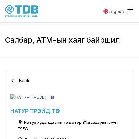
Skip to main content
English
Салбар, АТМ-ын хаяг байршил
Back
НАТУР ТРЭЙД ТӨВ
Натур худалдааны төв дотор В1 давхарын зүүн
талд