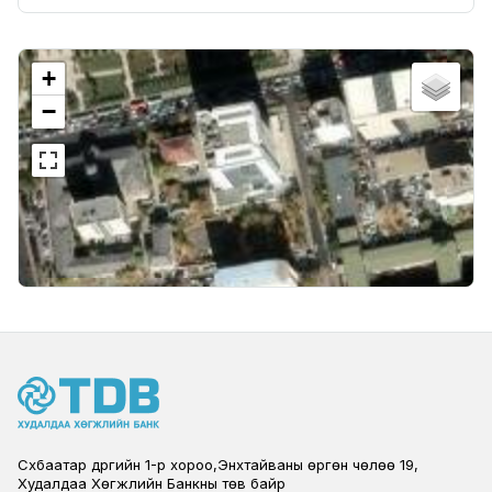
+
−
Сүхбаатар дүүргийн 1-р хороо,Энхтайваны өргөн чөлөө 19,
Худалдаа Хөгжлийн Банкны төв байр