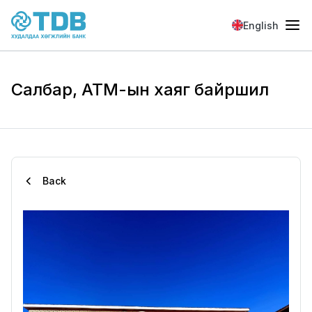
Skip to main content
English
Салбар, АТМ-ын хаяг байршил
Back