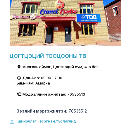
ЦОГТЦЭЦИЙ ТООЦООНЫ ТӨВ
Өмнөговь аймаг, Цогтцэций сум, 4-р баг
Дав-Баа:
09:00-17:00
Бям-Ням:
Амарна
Мэдээллийн ажилтан:
70535513
Зээлийн мэргэжилтэн:
70535512
шинэчлэгч.эзэгнэн.туслагчид