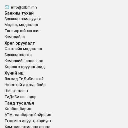
info@tdbm.mn
Footer
Банкны тухай
Банкны танилцуулга
Мэдээ, мэдээлэл
Тогтвортой хөгжил
Комплайнс
Footer third
Хөрөнгө оруулалт
Санхүүгийн мэдээлэл
Банкны үнэлгээ
Компанийн засаглал
Хөрөнгө оруулагчдад
Footer second
Хүний нөөц
Яагаад ТиДиБи гэж?
Нээлттэй ажлын байр
Шинэ талент
ТиДиБи нэг өдөр
Footer fourth
Танд тусалъя
Холбоо барих
ATM, салбарын байршил
Түгээмэл асуулт, хариулт
Хамтран ажиллах санал