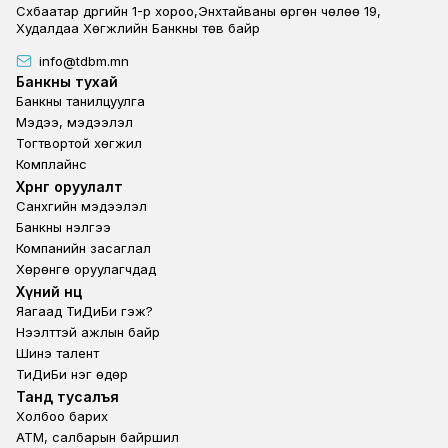
Сүхбаатар дүүргийн 1-р хороо,Энхтайваны өргөн чөлөө 19,
Худалдаа Хөгжлийн Банкны төв байр
info@tdbm.mn
Footer
Банкны тухай
Банкны танилцуулга
Мэдээ, мэдээлэл
Тогтвортой хөгжил
Комплайнс
Footer third
Хөрөнгө оруулалт
Санхүүгийн мэдээлэл
Банкны үнэлгээ
Компанийн засаглал
Хөрөнгө оруулагчдад
Footer second
Хүний нөөц
Яагаад ТиДиБи гэж?
Нээлттэй ажлын байр
Шинэ талент
ТиДиБи нэг өдөр
Footer fourth
Танд тусалъя
Холбоо барих
ATM, салбарын байршил