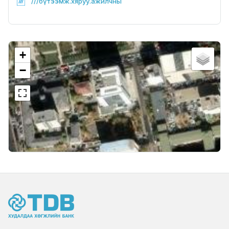
///бүтээмж.хяруу.ажилчны
+
−