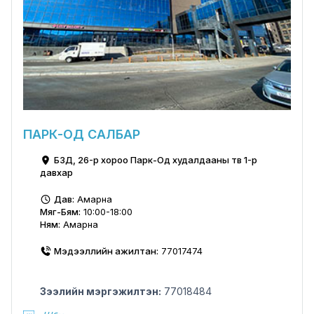
ПАРК-ОД САЛБАР
БЗД, 26-р хороо Парк-Од худалдааны төв 1-р
давхар
Дав:
Амарна
Мяг-Бям:
10:00-18:00
Ням:
Амарна
Мэдээллийн ажилтан:
77017474
Зээлийн мэргэжилтэн:
77018484