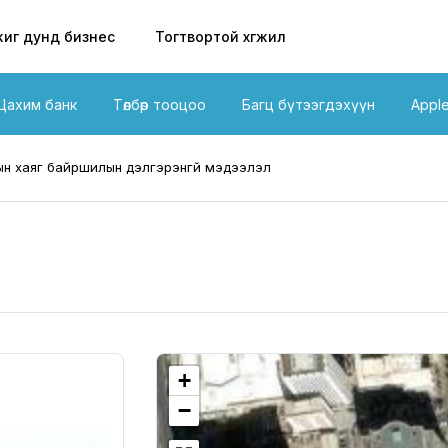
иг дунд бизнес
Тогтвортой хөгжил
Цахим банк
Төлбөр тооцоо
Багц бүтээгдэхүүн
Appl
н хаяг байршилын дэлгэрэнгүй мэдээлэл
+
−