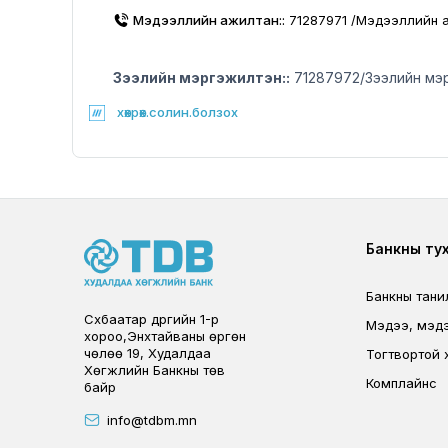
Мэдээллийн ажилтан::
71287971 /Мэдээллийн 
Зээлийн мэргэжилтэн::
71287972/Зээлийн мэ
хөхрөх.солин.болзох
Foote
Банкны ту
Банкны тани
Сүхбаатар дүүргийн 1-р
Мэдээ, мэд
хороо,Энхтайваны өргөн
чөлөө 19, Худалдаа
Тогтвортой 
Хөгжлийн Банкны төв
Комплайнс
байр
info@tdbm.mn