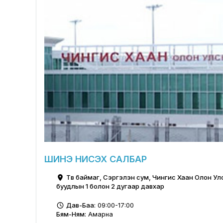
ШИНЭ НИСЭХ САЛБАР
Төв баймаг, Сэргэлэн сум, Чингис Хаан Олон У
буудлын 1 болон 2 дугаар давхар
Дав-Баа:
09:00-17:00
Бям-Ням:
Амарна