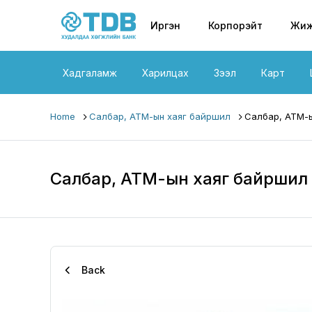
Primary nav
Skip to main content
Иргэн
Корпорэйт
Жиж
Хадгаламж
Харилцах
Зээл
Карт
Home
Салбар, АТМ-ын хаяг байршил
Салбар, АТМ-ы
Салбар, АТМ-ын хаяг байршил
Back