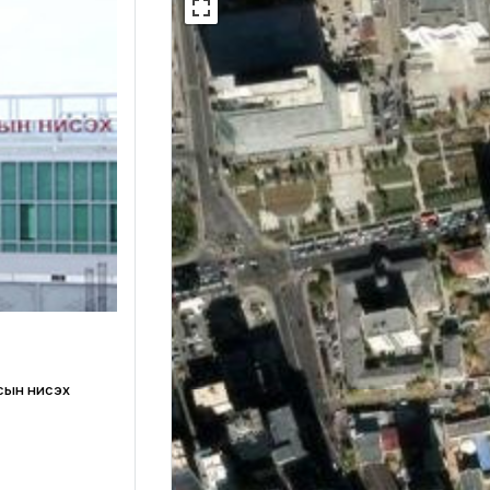
лсын нисэх