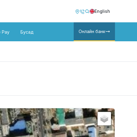
Image
Image
English
Онлайн банк
e Pay
Бусад