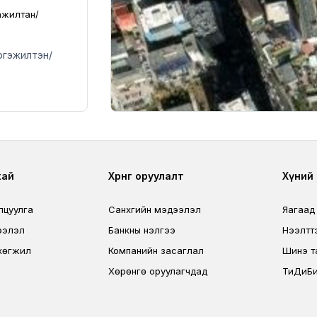
ажилтан/
ргэжилтэн/
r
Footer third
Foo
хай
Хөрөнгө оруулалт
Хүний н
лцуулга
Санхүүгийн мэдээлэл
Яагаад
ээлэл
Банкны үнэлгээ
Нээлтт
хөгжил
Компанийн засаглал
Шинэ т
Хөрөнгө оруулагчдад
ТиДиБи