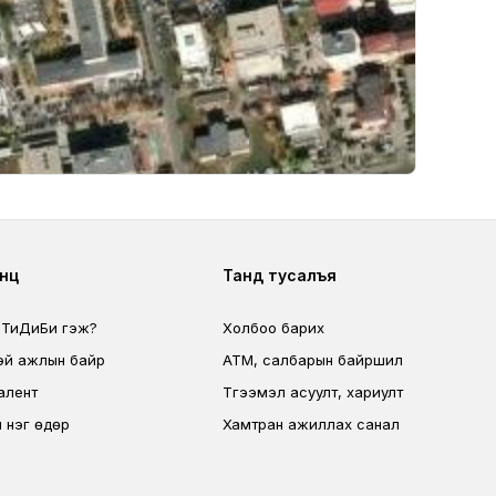
ter second
Footer fourth
өөц
Танд тусалъя
 ТиДиБи гэж?
Холбоо барих
эй ажлын байр
ATM, салбарын байршил
алент
Түгээмэл асуулт, хариулт
 нэг өдөр
Хамтран ажиллах санал