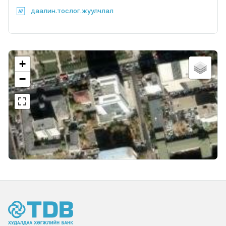
даалин.тослог.жуулчлал
+
−