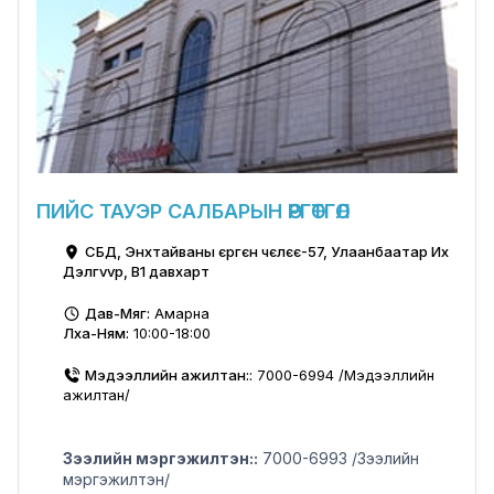
ПИЙС ТАУЭР САЛБАРЫН ӨРГӨТГӨЛ
СБД, Энхтайваны єргєн чєлєє-57, Улаанбаатар Их
Дэлгvvр, B1 давхарт
Дав-Мяг:
Амарна
Лха-Ням:
10:00-18:00
Мэдээллийн ажилтан::
7000-6994 /Мэдээллийн
ажилтан/
Зээлийн мэргэжилтэн::
7000-6993 /Зээлийн
мэргэжилтэн/