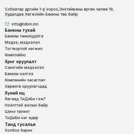
Сүхбаатар дүүргийн 1-р хороо,Энхтайваны өргөн чөлөө 19,
Худалдаа Хөгжлийн Банкны төв байр
info@tdbm.mn
Footer
Банкны тухай
Банкны танилцуулга
Мэдээ, мэдээлэл
Тогтвортой хөгжил
Комплайнс
Footer third
Хөрөнгө оруулалт
Санхүүгийн мэдээлэл
Банкны үнэлгээ
Компанийн засаглал
Хөрөнгө оруулагчдад
Footer second
Хүний нөөц
Яагаад ТиДиБи гэж?
Нээлттэй ажлын байр
Шинэ талент
ТиДиБи нэг өдөр
Footer fourth
Танд тусалъя
Холбоо барих