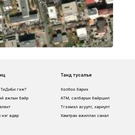
ter second
Footer fourth
өөц
Танд тусалъя
 ТиДиБи гэж?
Холбоо барих
эй ажлын байр
ATM, салбарын байршил
алент
Түгээмэл асуулт, хариулт
 нэг өдөр
Хамтран ажиллах санал