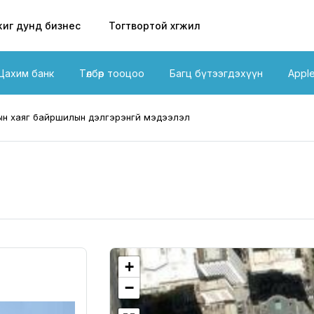
иг дунд бизнес
Тогтвортой хөгжил
Цахим банк
Төлбөр тооцоо
Багц бүтээгдэхүүн
Appl
н хаяг байршилын дэлгэрэнгүй мэдээлэл
+
−