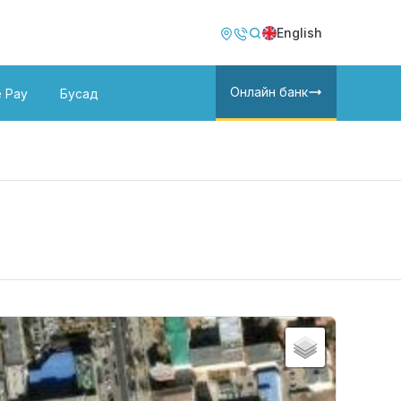
Image
Image
English
Онлайн банк
e Pay
Бусад