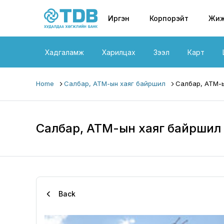
Primary nav
Skip to main content
Иргэн
Корпорэйт
Жиж
Хадгаламж
Харилцах
Зээл
Карт
Home
Салбар, АТМ-ын хаяг байршил
Салбар, АТМ-ы
Салбар, АТМ-ын хаяг байршил
Back