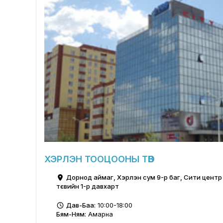
ХЭРЛЭН ТООЦООНЫ ТӨВ
Дорнод аймаг, Хэрлэн сум 9-р баг, Сити цент
тєвийн 1-р давхарт
Дав-Баа:
10:00-18:00
Бям-Ням:
Амарна