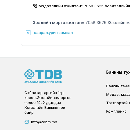
Мэдээллийн ажилтан::
7058 3625 /Мэдээллийн
Зээлийн мэргэжилтэн::
7058 3626 /Зээлийн м
саарал.урин.замнал
Foote
Банкны ту
Банкны тани
Сүхбаатар дүүргийн 1-р
Мэдээ, мэд
хороо,Энхтайваны өргөн
чөлөө 19, Худалдаа
Тогтвортой 
Хөгжлийн Банкны төв
Комплайнс
байр
info@tdbm.mn