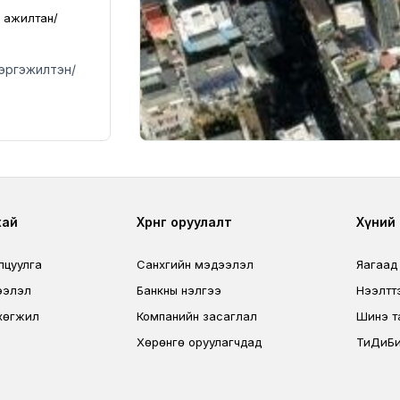
 ажилтан/
эргэжилтэн/
r
Footer third
Foo
хай
Хөрөнгө оруулалт
Хүний н
лцуулга
Санхүүгийн мэдээлэл
Яагаад
ээлэл
Банкны үнэлгээ
Нээлтт
хөгжил
Компанийн засаглал
Шинэ т
Хөрөнгө оруулагчдад
ТиДиБи