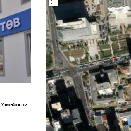
н Улаанбаатар