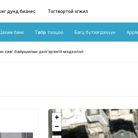
иг дунд бизнес
Тогтвортой хөгжил
Цахим банк
Төлбөр тооцоо
Багц бүтээгдэхүүн
Appl
н хаяг байршилын дэлгэрэнгүй мэдээлэл
+
−