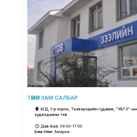
ТӨМӨР ЗАМ САЛБАР
БГД, 1-р хороо, Тээвэрчдийн гудамж, "УБТЗ"-ы
худалдааны тєв
Дав-Баа:
09:00-17:00
Бям-Ням:
Амарна