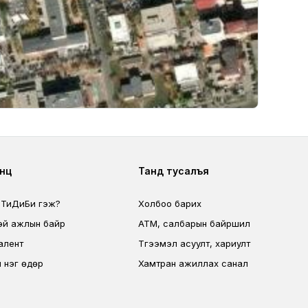
ter second
Footer fourth
өөц
Танд тусалъя
 ТиДиБи гэж?
Холбоо барих
эй ажлын байр
ATM, салбарын байршил
алент
Түгээмэл асуулт, хариулт
 нэг өдөр
Хамтран ажиллах санал