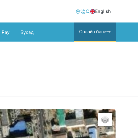
Image
Image
English
Онлайн банк
e Pay
Бусад