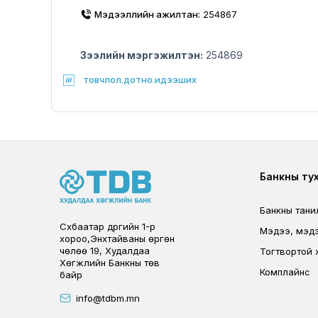
Мэдээллийн ажилтан:
254867
Зээлийн мэргэжилтэн:
254869
товчлол.дотно.идээших
Foote
Банкны ту
Банкны тани
Сүхбаатар дүүргийн 1-р
Мэдээ, мэд
хороо,Энхтайваны өргөн
чөлөө 19, Худалдаа
Тогтвортой 
Хөгжлийн Банкны төв
Комплайнс
байр
info@tdbm.mn