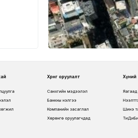
r
Footer third
Foo
хай
Хөрөнгө оруулалт
Хүний н
лцуулга
Санхүүгийн мэдээлэл
Яагаад
ээлэл
Банкны үнэлгээ
Нээлтт
хөгжил
Компанийн засаглал
Шинэ т
Хөрөнгө оруулагчдад
ТиДиБи