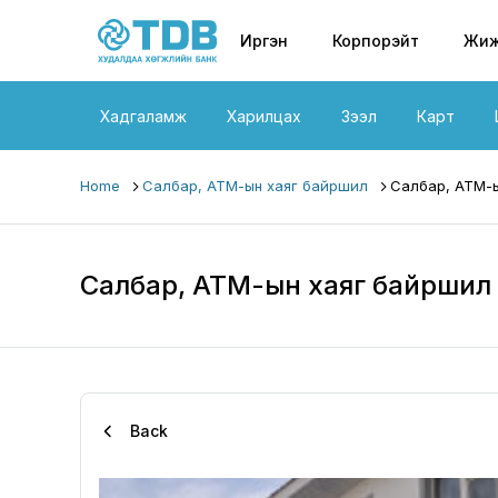
Primary nav
Skip to main content
Иргэн
Корпорэйт
Жиж
Хадгаламж
Харилцах
Зээл
Карт
Home
Салбар, АТМ-ын хаяг байршил
Салбар, АТМ-ы
Салбар, АТМ-ын хаяг байршил
Back