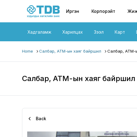
Primary nav
Skip to main content
Иргэн
Корпорэйт
Жиж
Хадгаламж
Харилцах
Зээл
Карт
Home
Салбар, АТМ-ын хаяг байршил
Салбар, АТМ-ы
Салбар, АТМ-ын хаяг байршил
Back