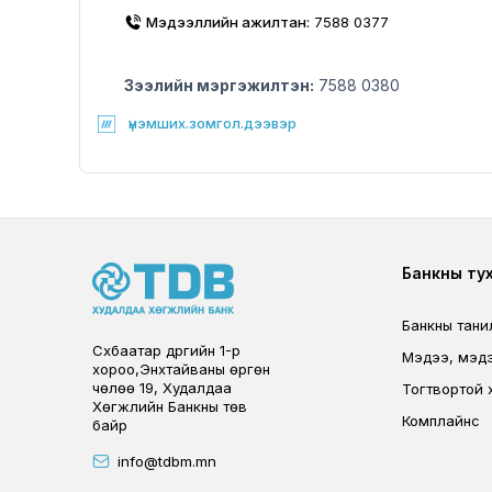
Мэдээллийн ажилтан:
7588 0377
Зээлийн мэргэжилтэн:
7588 0380
үнэмших.зомгол.дээвэр
Foote
Банкны ту
Банкны тани
Сүхбаатар дүүргийн 1-р
Мэдээ, мэд
хороо,Энхтайваны өргөн
чөлөө 19, Худалдаа
Тогтвортой 
Хөгжлийн Банкны төв
Комплайнс
байр
info@tdbm.mn