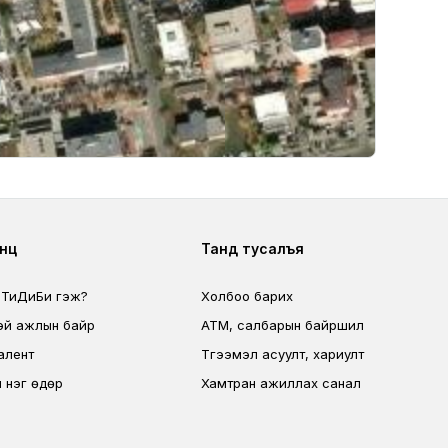
ter second
Footer fourth
өөц
Танд тусалъя
 ТиДиБи гэж?
Холбоо барих
эй ажлын байр
ATM, салбарын байршил
алент
Түгээмэл асуулт, хариулт
 нэг өдөр
Хамтран ажиллах санал