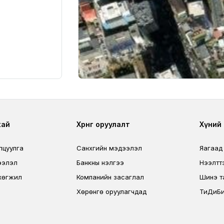
r
Footer third
Foo
хай
Хөрөнгө оруулалт
Хүний н
лцуулга
Санхүүгийн мэдээлэл
Яагаад
ээлэл
Банкны үнэлгээ
Нээлтт
хөгжил
Компанийн засаглал
Шинэ т
Хөрөнгө оруулагчдад
ТиДиБи