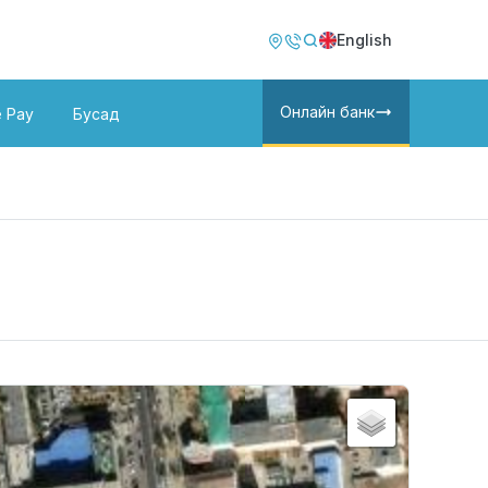
Image
Image
English
Онлайн банк
e Pay
Бусад