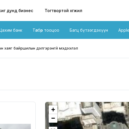
иг дунд бизнес
Тогтвортой хөгжил
Цахим банк
Төлбөр тооцоо
Багц бүтээгдэхүүн
Appl
н хаяг байршилын дэлгэрэнгүй мэдээлэл
+
−