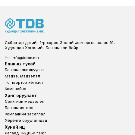
Сүхбаатар дүүргийн 1-р хороо,Энхтайваны өргөн чөлөө 19,
Худалдаа Хөгжлийн Банкны төв байр
info@tdbm.mn
Footer
Банкны тухай
Банкны танилцуулга
Мэдээ, мэдээлэл
Тогтвортой хөгжил
Комплайнс
Footer third
Хөрөнгө оруулалт
Санхүүгийн мэдээлэл
Банкны үнэлгээ
Компанийн засаглал
Хөрөнгө оруулагчдад
Footer second
Хүний нөөц
Яагаад ТиДиБи гэж?