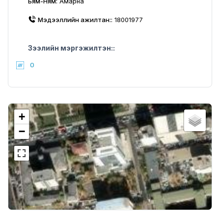
Бям-Ням:
Амарна
Мэдээллийн ажилтан::
18001977
Зээлийн мэргэжилтэн::
0
+
−