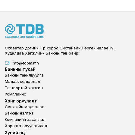
Сүхбаатар дүүргийн 1-р хороо,Энхтайваны өргөн чөлөө 19,
Худалдаа Хөгжлийн Банкны төв байр
info@tdbm.mn
Footer
Банкны тухай
Банкны танилцуулга
Мэдээ, мэдээлэл
Тогтвортой хөгжил
Комплайнс
Footer third
Хөрөнгө оруулалт
Санхүүгийн мэдээлэл
Банкны үнэлгээ
Компанийн засаглал
Хөрөнгө оруулагчдад
Footer second
Хүний нөөц