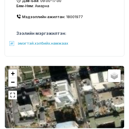
Дав-Баа:
09:00-17:00
Бям-Ням:
Амарна
Мэдээллийн ажилтан:
18001977
Зээлийн мэргэжилтэн:
эмэгтэй.хэлбийх.намжаах
+
−