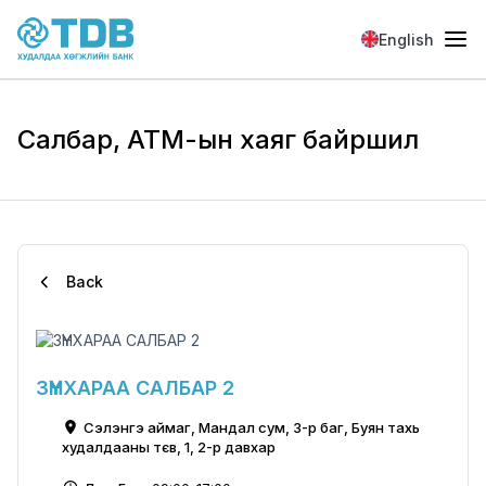
Skip to main content
English
Салбар, АТМ-ын хаяг байршил
Back
ЗҮҮНХАРАА САЛБАР 2
Сэлэнгэ аймаг, Мандал сум, 3-р баг, Буян тахь
худалдааны тєв, 1, 2-р давхар