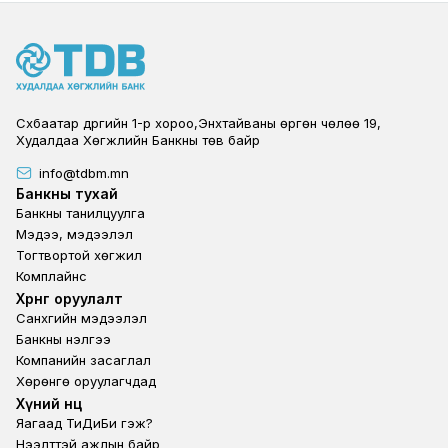
Сүхбаатар дүүргийн 1-р хороо,Энхтайваны өргөн чөлөө 19,
Худалдаа Хөгжлийн Банкны төв байр
info@tdbm.mn
Footer
Банкны тухай
Банкны танилцуулга
Мэдээ, мэдээлэл
Тогтвортой хөгжил
Комплайнс
Footer third
Хөрөнгө оруулалт
Санхүүгийн мэдээлэл
Банкны үнэлгээ
Компанийн засаглал
Хөрөнгө оруулагчдад
Footer second
Хүний нөөц
Яагаад ТиДиБи гэж?
Нээлттэй ажлын байр