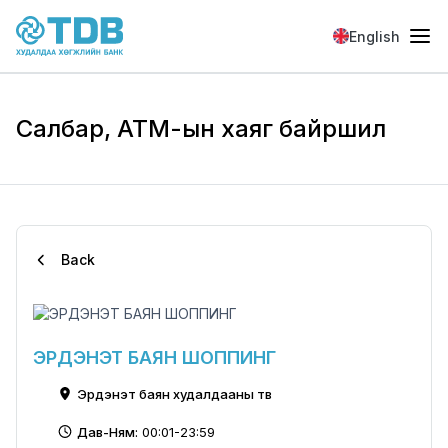
Skip to main content
English
Салбар, АТМ-ын хаяг байршил
Back
ЭРДЭНЭТ БАЯН ШОППИНГ
Эрдэнэт баян худалдааны төв
Дав-Ням:
00:01-23:59