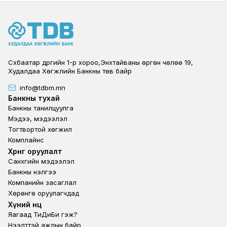
Сүхбаатар дүүргийн 1-р хороо,Энхтайваны өргөн чөлөө 19,
Худалдаа Хөгжлийн Банкны төв байр
info@tdbm.mn
Footer
Банкны тухай
Банкны танилцуулга
Мэдээ, мэдээлэл
Тогтвортой хөгжил
Комплайнс
Footer third
Хөрөнгө оруулалт
Санхүүгийн мэдээлэл
Банкны үнэлгээ
Компанийн засаглал
Хөрөнгө оруулагчдад
Footer second
Хүний нөөц
Яагаад ТиДиБи гэж?
Нээлттэй ажлын байр