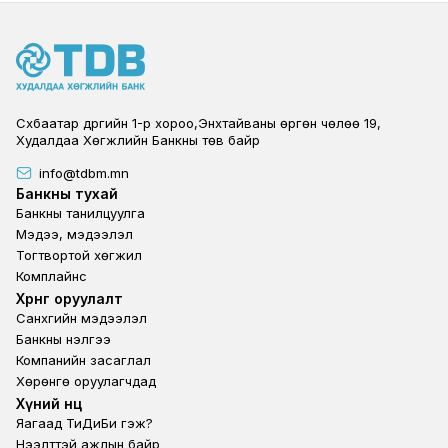
Сүхбаатар дүүргийн 1-р хороо,Энхтайваны өргөн чөлөө 19,
Худалдаа Хөгжлийн Банкны төв байр
info@tdbm.mn
Footer
Банкны тухай
Банкны танилцуулга
Мэдээ, мэдээлэл
Тогтвортой хөгжил
Комплайнс
Footer third
Хөрөнгө оруулалт
Санхүүгийн мэдээлэл
Банкны үнэлгээ
Компанийн засаглал
Хөрөнгө оруулагчдад
Footer second
Хүний нөөц
Яагаад ТиДиБи гэж?
Нээлттэй ажлын байр