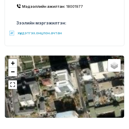
Мэдээллийн ажилтан:
18001977
Зээлийн мэргэжилтэн:
хүндэтгэх.онцлон.ачтан
+
−