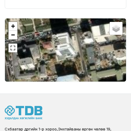
+
−
Сүхбаатар дүүргийн 1-р хороо,Энхтайваны өргөн чөлөө 19,