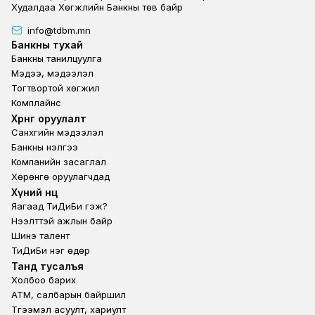
Худалдаа Хөгжлийн Банкны төв байр
info@tdbm.mn
Footer
Банкны тухай
Банкны танилцуулга
Мэдээ, мэдээлэл
Тогтвортой хөгжил
Комплайнс
Footer third
Хөрөнгө оруулалт
Санхүүгийн мэдээлэл
Банкны үнэлгээ
Компанийн засаглал
Хөрөнгө оруулагчдад
Footer second
Хүний нөөц
Яагаад ТиДиБи гэж?
Нээлттэй ажлын байр
Шинэ талент
ТиДиБи нэг өдөр
Footer fourth
Танд тусалъя
Холбоо барих
ATM, салбарын байршил
Түгээмэл асуулт, хариулт