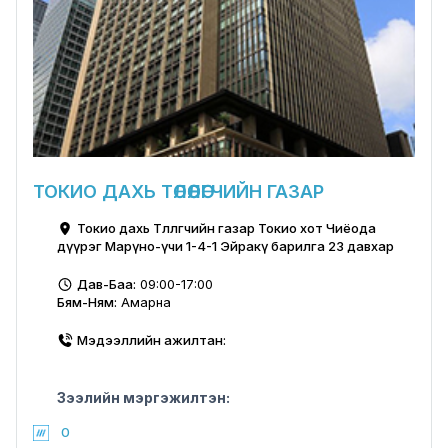
ТОКИО ДАХЬ ТӨЛӨӨЛӨГЧИЙН ГАЗАР
Токио дахь Төлөөлөгчийн газар Токио хот Чиёода
дүүрэг Марүно-үчи 1-4-1 Эйракү барилга 23 давхар
Дав-Баа:
09:00-17:00
Бям-Ням:
Амарна
Мэдээллийн ажилтан:
Зээлийн мэргэжилтэн:
0