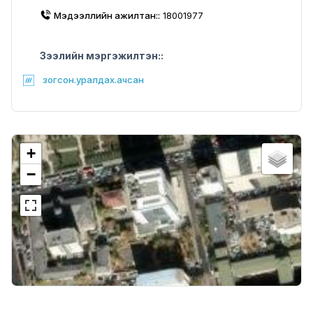
Мэдээллийн ажилтан::
18001977
Зээлийн мэргэжилтэн::
зогсон.уралдах.ачсан
+
−