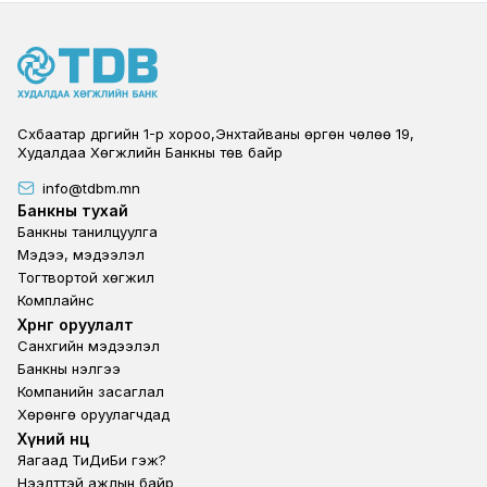
Сүхбаатар дүүргийн 1-р хороо,Энхтайваны өргөн чөлөө 19,
Худалдаа Хөгжлийн Банкны төв байр
info@tdbm.mn
Footer
Банкны тухай
Банкны танилцуулга
Мэдээ, мэдээлэл
Тогтвортой хөгжил
Комплайнс
Footer third
Хөрөнгө оруулалт
Санхүүгийн мэдээлэл
Банкны үнэлгээ
Компанийн засаглал
Хөрөнгө оруулагчдад
Footer second
Хүний нөөц
Яагаад ТиДиБи гэж?
Нээлттэй ажлын байр