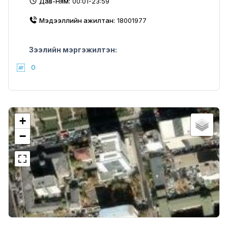
Дав-Ням:
00:01-23:59
Мэдээллийн ажилтан:
18001977
Зээлийн мэргэжилтэн:
0
+
−