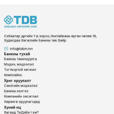
Сүхбаатар дүүргийн 1-р хороо,Энхтайваны өргөн чөлөө 19,
Худалдаа Хөгжлийн Банкны төв байр
info@tdbm.mn
Footer
Банкны тухай
Банкны танилцуулга
Мэдээ, мэдээлэл
Тогтвортой хөгжил
Комплайнс
Footer third
Хөрөнгө оруулалт
Санхүүгийн мэдээлэл
Банкны үнэлгээ
Компанийн засаглал
Хөрөнгө оруулагчдад
Footer second
Хүний нөөц
Яагаад ТиДиБи гэж?