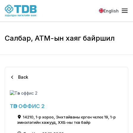
Skip to main content
English
Салбар, АТМ-ын хаяг байршил
Back
ТӨВ ОФФИС 2
14210, 1-р хороо, Энхтайваны єргєн чєлєє 19, 1-р
эмнэлэгийн хажууд, ХХБ-ны тєв байр