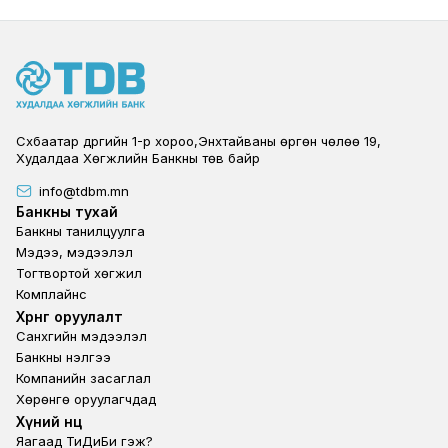
Сүхбаатар дүүргийн 1-р хороо,Энхтайваны өргөн чөлөө 19,
Худалдаа Хөгжлийн Банкны төв байр
info@tdbm.mn
Footer
Банкны тухай
Банкны танилцуулга
Мэдээ, мэдээлэл
Тогтвортой хөгжил
Комплайнс
Footer third
Хөрөнгө оруулалт
Санхүүгийн мэдээлэл
Банкны үнэлгээ
Компанийн засаглал
Хөрөнгө оруулагчдад
Footer second
Хүний нөөц
Яагаад ТиДиБи гэж?