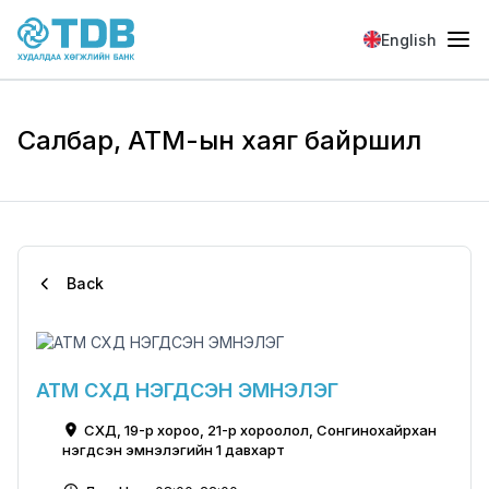
Skip to main content
English
Салбар, АТМ-ын хаяг байршил
Back
АТМ СХД НЭГДСЭН ЭМНЭЛЭГ
СХД, 19-р хороо, 21-р хороолол, Сонгинохайрхан
нэгдсэн эмнэлэгийн 1 давхарт