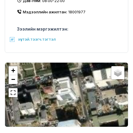
Дав-Ням:
08:00-22:00
Мэдээллийн ажилтан:
18001977
Зээлийн мэргэжилтэн:
хүчтэй.тээгч.тэгтэл
+
−