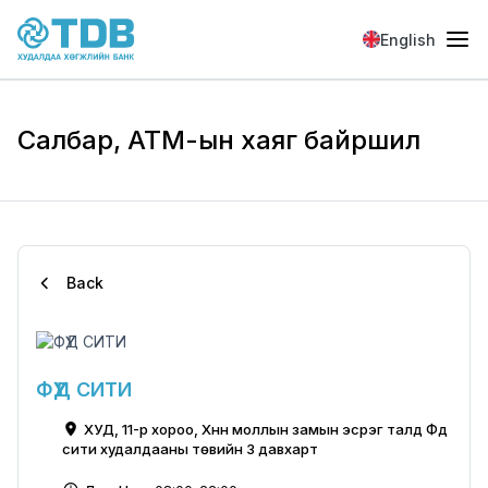
Skip to main content
English
Салбар, АТМ-ын хаяг байршил
Back
ФҮҮД СИТИ
ХУД, 11-р хороо, Хүннү моллын замын эсрэг талд Фүүд
сити худалдааны төвийн 3 давхарт