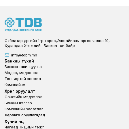
Сүхбаатар дүүргийн 1-р хороо,Энхтайваны өргөн чөлөө 19,
Худалдаа Хөгжлийн Банкны төв байр
info@tdbm.mn
Footer
Банкны тухай
Банкны танилцуулга
Мэдээ, мэдээлэл
Тогтвортой хөгжил
Комплайнс
Footer third
Хөрөнгө оруулалт
Санхүүгийн мэдээлэл
Банкны үнэлгээ
Компанийн засаглал
Хөрөнгө оруулагчдад
Footer second
Хүний нөөц
Яагаад ТиДиБи гэж?