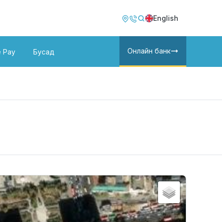
Image
Image
English
Онлайн банк
e Pay
Бусад