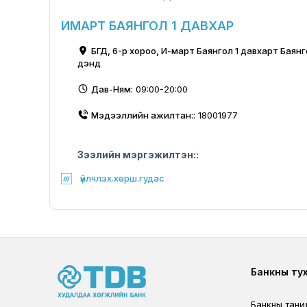
ИМАРТ БАЯНГОЛ 1 ДАВХАР
БГД, 6-р хороо, И-март Баянгол 1 давхарт Баян
үүдэнд
Дав-Ням:
09:00-20:00
Мэдээллийн ажилтан::
18001977
Зээлийн мэргэжилтэн::
үйлчлэх.хөрш.гудас
Foote
Банкны ту
Банкны тани