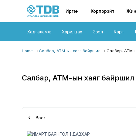
Primary nav
Skip to main content
Иргэн
Корпорэйт
Жиж
Хадгаламж
Харилцах
Зээл
Карт
Home
Салбар, АТМ-ын хаяг байршил
Салбар, АТМ-ы
Салбар, АТМ-ын хаяг байршил
Back