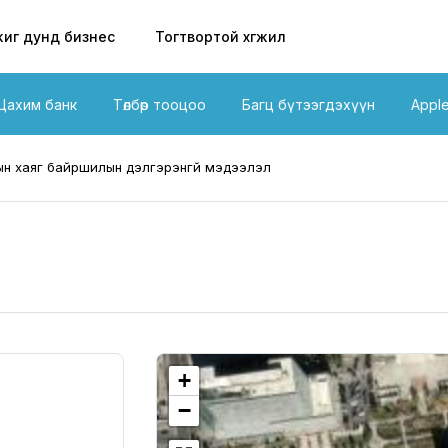
иг дунд бизнес
Тогтвортой хөгжил
Цахим банк
Төлбөр тооцоо
Багц бүтээгдэхүүн
Appl
н хаяг байршилын дэлгэрэнгүй мэдээлэл
+
−