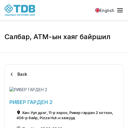
Skip to main content
English
Салбар, АТМ-ын хаяг байршил
Back
РИВЕР ГАРДЕН 2
Хан-Уул дүүрэг, 11-р хороо, Ривер гарден 2 хотхон,
406-р байр, Pizza Hut-н хажууд