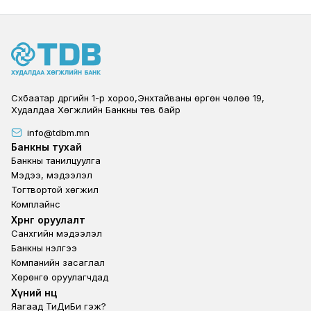
Сүхбаатар дүүргийн 1-р хороо,Энхтайваны өргөн чөлөө 19,
Худалдаа Хөгжлийн Банкны төв байр
info@tdbm.mn
Footer
Банкны тухай
Банкны танилцуулга
Мэдээ, мэдээлэл
Тогтвортой хөгжил
Комплайнс
Footer third
Хөрөнгө оруулалт
Санхүүгийн мэдээлэл
Банкны үнэлгээ
Компанийн засаглал
Хөрөнгө оруулагчдад
Footer second
Хүний нөөц
Яагаад ТиДиБи гэж?