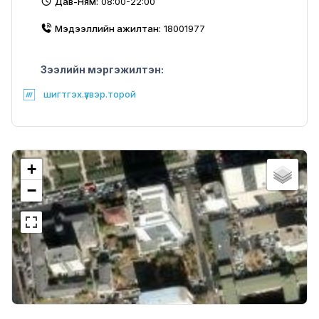
Дав-Ням:
08:00-22:00
Мэдээллийн ажилтан:
18001977
Зээлийн мэргэжилтэн:
шигтгэх.үзвэр.торой
+
−