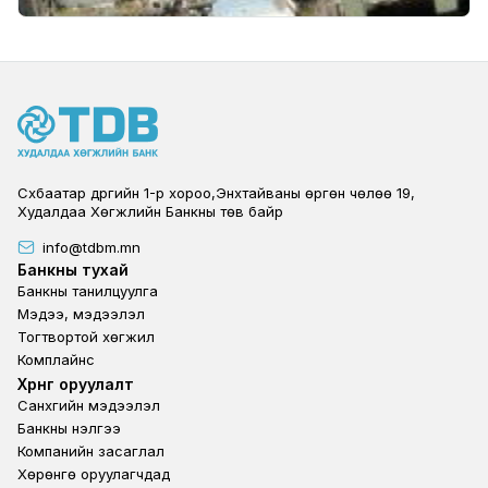
Сүхбаатар дүүргийн 1-р хороо,Энхтайваны өргөн чөлөө 19,
Худалдаа Хөгжлийн Банкны төв байр
info@tdbm.mn
Footer
Банкны тухай
Банкны танилцуулга
Мэдээ, мэдээлэл
Тогтвортой хөгжил
Комплайнс
Footer third
Хөрөнгө оруулалт
Санхүүгийн мэдээлэл
Банкны үнэлгээ
Компанийн засаглал
Хөрөнгө оруулагчдад