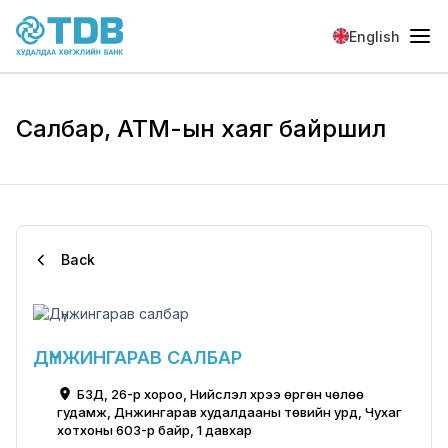
Skip to main content
English
Салбар, АТМ-ын хаяг байршил
Back
ДҮНЖИНГАРАВ САЛБАР
БЗД, 26-р хороо, Нийслэл хүрээ өргөн чөлөө
гудамж, Дүнжингарав худалдааны төвийн урд, Чухаг
хотхоны 603-р байр, 1 давхар