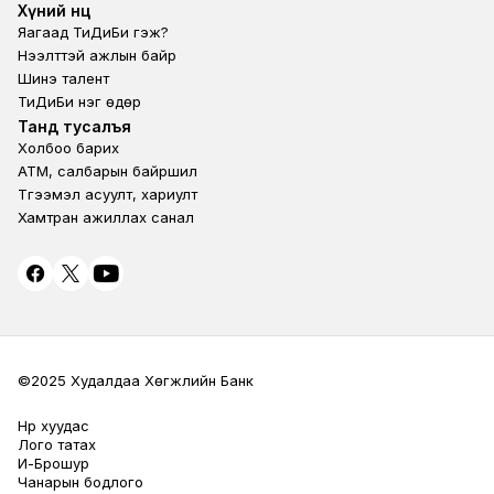
Footer second
Хүний нөөц
Яагаад ТиДиБи гэж?
Нээлттэй ажлын байр
Шинэ талент
ТиДиБи нэг өдөр
Footer fourth
Танд тусалъя
Холбоо барих
ATM, салбарын байршил
Түгээмэл асуулт, хариулт
Хамтран ажиллах санал
©2025 Худалдаа Хөгжлийн Банк
Нүүр хуудас
Terms Privacy
Лого татах
И-Брошур
Чанарын бодлого