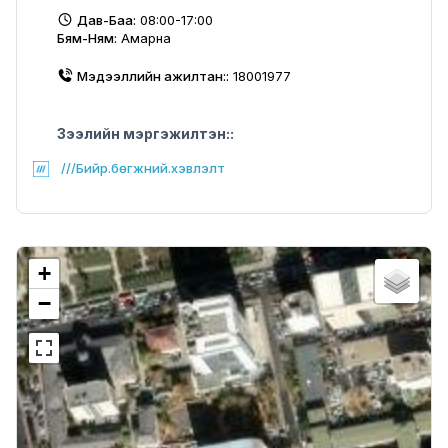
Дав-Баа:
08:00-17:00
Бям-Ням:
Амарна
Мэдээллийн ажилтан::
18001977
Зээлийн мэргэжилтэн::
///Бийр.бөгжний.хэвлэлт
+
−