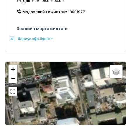
Дав-Ням:
08:00-00:00
Мэдээллийн ажилтан::
18001977
Зээлийн мэргэжилтэн::
бариул.зүйр.бүхээгт
+
−