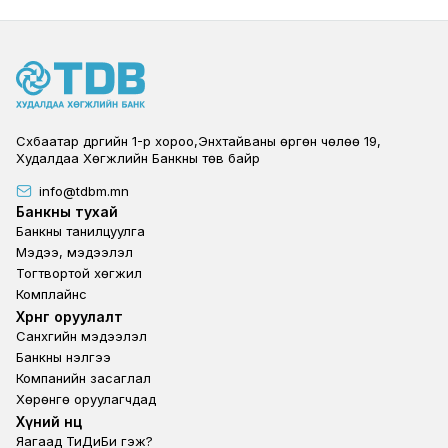
Сүхбаатар дүүргийн 1-р хороо,Энхтайваны өргөн чөлөө 19,
Худалдаа Хөгжлийн Банкны төв байр
info@tdbm.mn
Footer
Банкны тухай
Банкны танилцуулга
Мэдээ, мэдээлэл
Тогтвортой хөгжил
Комплайнс
Footer third
Хөрөнгө оруулалт
Санхүүгийн мэдээлэл
Банкны үнэлгээ
Компанийн засаглал
Хөрөнгө оруулагчдад
Footer second
Хүний нөөц
Яагаад ТиДиБи гэж?