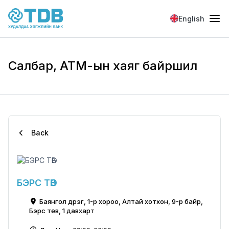
Skip to main content
English
Салбар, АТМ-ын хаяг байршил
Back
БЭРС ТӨВ
Баянгол дүүрэг, 1-р хороо, Алтай хотхон, 9-р байр,
Бэрс төв, 1 давхарт