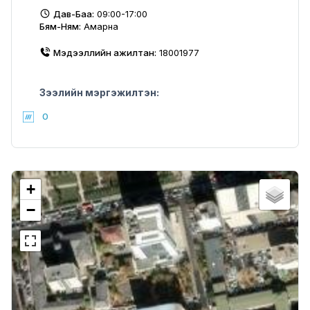
Дав-Баа:
09:00-17:00
Бям-Ням:
Амарна
Мэдээллийн ажилтан:
18001977
Зээлийн мэргэжилтэн:
0
+
−