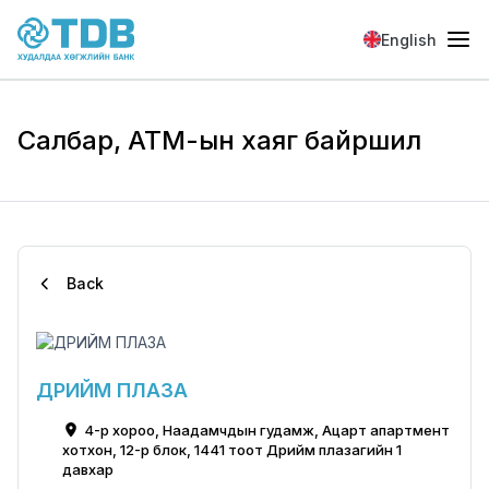
Skip to main content
English
Салбар, АТМ-ын хаяг байршил
Back
ДРИЙМ ПЛАЗА
4-р хороо, Наадамчдын гудамж, Ацарт апартмент
хотхон, 12-р блок, 1441 тоот Дрийм плазагийн 1
давхар