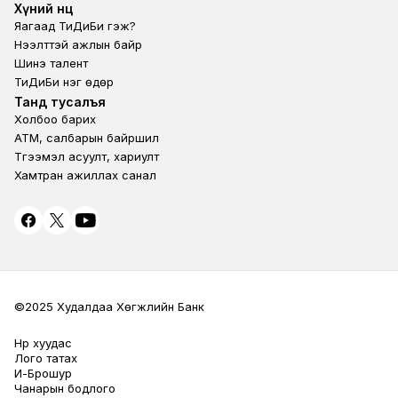
Footer second
Хүний нөөц
Яагаад ТиДиБи гэж?
Нээлттэй ажлын байр
Шинэ талент
ТиДиБи нэг өдөр
Footer fourth
Танд тусалъя
Холбоо барих
ATM, салбарын байршил
Түгээмэл асуулт, хариулт
Хамтран ажиллах санал
©2025 Худалдаа Хөгжлийн Банк
Нүүр хуудас
Terms Privacy
Лого татах
И-Брошур
Чанарын бодлого