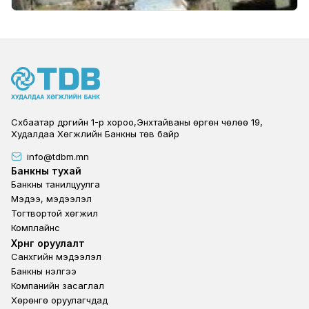
Сүхбаатар дүүргийн 1-р хороо,Энхтайваны өргөн чөлөө 19,
Худалдаа Хөгжлийн Банкны төв байр
info@tdbm.mn
Footer
Банкны тухай
Банкны танилцуулга
Мэдээ, мэдээлэл
Тогтвортой хөгжил
Комплайнс
Footer third
Хөрөнгө оруулалт
Санхүүгийн мэдээлэл
Банкны үнэлгээ
Компанийн засаглал
Хөрөнгө оруулагчдад