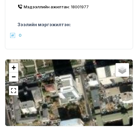
Мэдээллийн ажилтан:
18001977
Зээлийн мэргэжилтэн:
0
+
−