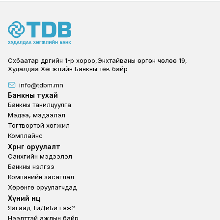
Сүхбаатар дүүргийн 1-р хороо,Энхтайваны өргөн чөлөө 19,
Худалдаа Хөгжлийн Банкны төв байр
info@tdbm.mn
Footer
Банкны тухай
Банкны танилцуулга
Мэдээ, мэдээлэл
Тогтвортой хөгжил
Комплайнс
Footer third
Хөрөнгө оруулалт
Санхүүгийн мэдээлэл
Банкны үнэлгээ
Компанийн засаглал
Хөрөнгө оруулагчдад
Footer second
Хүний нөөц
Яагаад ТиДиБи гэж?
Нээлттэй ажлын байр