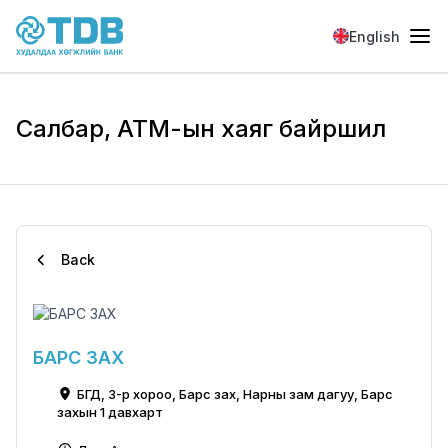
Skip to main content
English
Салбар, АТМ-ын хаяг байршил
Back
БАРС ЗАХ
БГД, 3-р хороо, Барс зах, Нарны зам дагуу, Барс
захын 1 давхарт