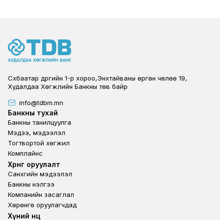
Сүхбаатар дүүргийн 1-р хороо,Энхтайваны өргөн чөлөө 19,
Худалдаа Хөгжлийн Банкны төв байр
info@tdbm.mn
Footer
Банкны тухай
Банкны танилцуулга
Мэдээ, мэдээлэл
Тогтвортой хөгжил
Комплайнс
Footer third
Хөрөнгө оруулалт
Санхүүгийн мэдээлэл
Банкны үнэлгээ
Компанийн засаглал
Хөрөнгө оруулагчдад
Footer second
Хүний нөөц