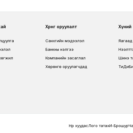
r
Footer third
Foo
хай
Хөрөнгө оруулалт
Хүний н
лцуулга
Санхүүгийн мэдээлэл
Яагаад
ээлэл
Банкны үнэлгээ
Нээлтт
хөгжил
Компанийн засаглал
Шинэ т
Хөрөнгө оруулагчдад
ТиДиБи
Terms Privacy
Нүүр хуудас
Лого татах
И-Брошур
Ч