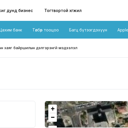
иг дунд бизнес
Тогтвортой хөгжил
Цахим банк
Төлбөр тооцоо
Багц бүтээгдэхүүн
Appl
н хаяг байршилын дэлгэрэнгүй мэдээлэл
+
−