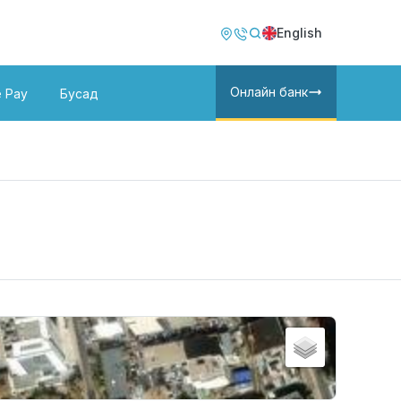
Image
Image
English
Онлайн банк
e Pay
Бусад