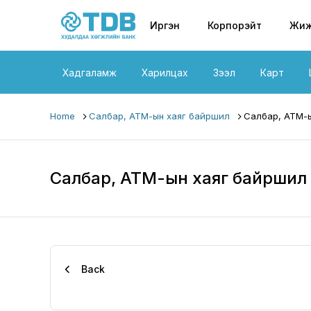
Primary nav
Skip to main content
Иргэн
Корпорэйт
Жиж
Хадгаламж
Харилцах
Зээл
Карт
Home
Салбар, АТМ-ын хаяг байршил
Салбар, АТМ-ы
Салбар, АТМ-ын хаяг байршил
Back