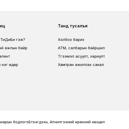
ter second
Footer fourth
өөц
Танд тусалъя
 ТиДиБи гэж?
Холбоо барих
эй ажлын байр
ATM, салбарын байршил
алент
Түгээмэл асуулт, хариулт
 нэг өдөр
Хамтран ажиллах санал
анарын бодлого
Бүтээгдэхүүн, үйлчилгээний ерөнхий нөхцөл