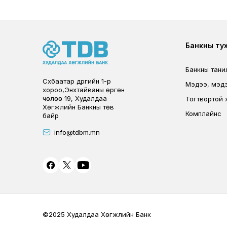
Foote
Банкны ту
Банкны тани
Сүхбаатар дүүргийн 1-р
Мэдээ, мэд
хороо,Энхтайваны өргөн
чөлөө 19, Худалдаа
Тогтвортой 
Хөгжлийн Банкны төв
Комплайнс
байр
info@tdbm.mn
©2025 Худалдаа Хөгжлийн Банк