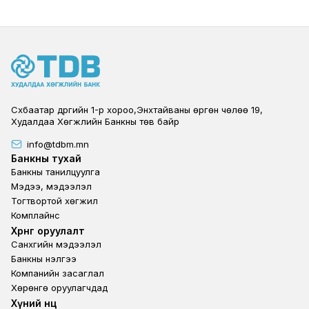
Сүхбаатар дүүргийн 1-р хороо,Энхтайваны өргөн чөлөө 19,
Худалдаа Хөгжлийн Банкны төв байр
info@tdbm.mn
Footer
Банкны тухай
Банкны танилцуулга
Мэдээ, мэдээлэл
Тогтвортой хөгжил
Комплайнс
Footer third
Хөрөнгө оруулалт
Санхүүгийн мэдээлэл
Банкны үнэлгээ
Компанийн засаглал
Хөрөнгө оруулагчдад
Footer second
Хүний нөөц