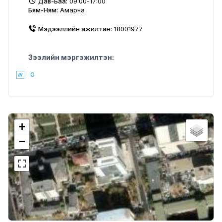
Дав-Баа:
09:00-17:00
Бям-Ням:
Амарна
Мэдээллийн ажилтан:
18001977
Зээлийн мэргэжилтэн:
0
+
−