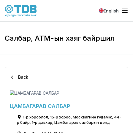
Skip to main content
English
Салбар, АТМ-ын хаяг байршил
Back
ЦАМБАГАРАВ САЛБАР
1-р хороолол, 15-р хороо, Москвагийн гудамж, 44-
р байр, 1-р давхар, Цамбагарав салбарын үүдэнд