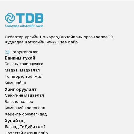
Сүхбаатар дүүргийн 1-р хороо,Энхтайваны өргөн чөлөө 19,
Худалдаа Хөгжлийн Банкны төв байр
info@tdbm.mn
Footer
Банкны тухай
Банкны танилцуулга
Мэдээ, мэдээлэл
Тогтвортой хөгжил
Комплайнс
Footer third
Хөрөнгө оруулалт
Санхүүгийн мэдээлэл
Банкны үнэлгээ
Компанийн засаглал
Хөрөнгө оруулагчдад
Footer second
Хүний нөөц
Яагаад ТиДиБи гэж?
Нээлттэй ажлын байр