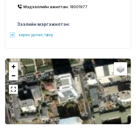
Мэдээллийн ажилтан:
18001977
Зээлийн мэргэжилтэн:
харих.урлал.түлхүү
+
−